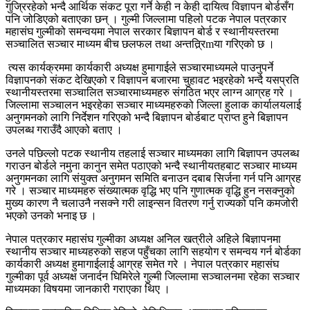
गुज्रिरहेको भन्दै आर्थिक संकट पूरा गर्ने केही न केही दायित्व विज्ञापन बोर्डसँग
पनि जोडिएको बताएका छन् । गुल्मी जिल्लामा पहिलो पटक नेपाल पत्रकार
महासंघ गुल्मीको समन्वयमा नेपाल सरकार बिज्ञापन बोर्ड र स्थानीयस्तरमा
सञ्चालित सञ्चार माध्यम बीच छलफल तथा अन्तत्र्रिmया गरिएको छ ।
त्यस कार्यक्रममा कार्यकारी अध्यक्ष हुमागाईले सञ्चारमाध्यमले पाउनुपर्ने
विज्ञापनको संकट देखिएको र विज्ञापन बजारमा चुहावट भइरहेको भन्दै यसप्रति
स्थानीयस्तरमा सञ्चालित सञ्चारमाध्यमहरु संगठित भएर लाग्न आग्रह गरे ।
जिल्लामा सञ्चालन भइरहेका सञ्चार माध्यमहरुको जिल्ला हुलाक कार्यालयलाई
अनुगमनको लागि निर्देशन गरिएको भन्दै बिज्ञापन बोर्डबाट प्राप्त हुने बिज्ञापन
उपलब्ध गराउँदै आएको बताए ।
उनले पछिल्लो पटक स्थानीय तहलाई सञ्चार माध्यमका लागि बिज्ञापन उपलब्ध
गराउन बोर्डले नमुना कानुन समेत पठाएको भन्दै स्थानीयतहबाट सञ्चार माध्यम
अनुगमनका लागि संयुक्त अनुगमन समिति बनाउन दबाब सिर्जना गर्न पनि आग्रह
गरे । सञ्चार माध्यमहरु संख्यात्मक वृद्धि भए पनि गुणात्मक वृद्धि हुन नसक्नुको
मुख्य कारण नै चलाउनै नसक्ने गरी लाइन्सन वितरण गर्नु राज्यको पनि कमजोरी
भएको उनको भनाइ छ ।
नेपाल पत्रकार महासंघ गुल्मीका अध्यक्ष अनिल खत्रीले अहिले बिज्ञापनमा
स्थानीय सञ्चार माध्यहरुको सहज पहुँचका लागि सहयोग र समन्वय गर्न बोर्डका
कार्यकारी अध्यक्ष हुमागाईलाई आग्रह समेत गरे । नेपाल पत्रकार महासंघ
गुल्मीका पूर्व अध्यक्ष जनार्दन घिमिरेले गुल्मी जिल्लामा सञ्चालनमा रहेका सञ्चार
माध्यमका विषयमा जानकारी गराएका थिए ।