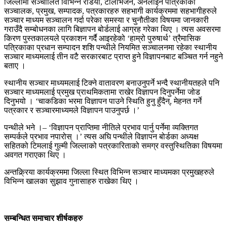
जिल्लामा सञ्चालित विभिन्न रेडियो, टेलिभिजन, अनलाइन पत्रिकाका
सञ्चालक, प्रमुख, सम्पादक, पत्रकारहरु सहभागी कार्यक्रममा सहभागीहरुले
सञ्चार माध्यम सञ्चालन गर्दा परेका समस्या र चुनौतीका विषयमा जानकारी
गराउँदै सम्बोधनका लागि बिज्ञापन बोर्डलाई आग्रह गरेका थिए । त्यस अवसरमा
किरण पुस्तकालयले प्रकाशन गर्दै आइरहेको ‘हाम्रो पुरुषार्थ’ त्रैमासिक
पत्रिकाका प्रधान सम्पादन शशि पन्थीले नियमित सञ्चालनमा रहेका स्थानीय
सञ्चार माध्यमलाई तीन वटै सरकारबाट प्राप्त हुने विज्ञापनबाट बञ्चित गर्न नहुने
बताए ।
स्थानीय सञ्चार माध्यमलाई टिक्ने वातावरण बनाउनुपर्ने भन्दै स्थानीयतहले पनि
सञ्चार माध्यमलाई प्रमुख प्राथमिकतामा राखेर विज्ञापन दिनुपर्नेमा जोड
दिनुभयो । ‘चाकडिका भरमा विज्ञापन पाउने स्थिति हुनु हुँदैन्, मेहनत गर्ने
पत्रकार र सञ्चारमाध्यमले विज्ञापन पाउनुपर्छ ।’
पन्थीले भने ।– ‘विज्ञापन प्राप्तिमा नीतिले प्रभाव पार्नु पर्नेमा व्यक्तिगत
सम्पर्कले प्रभाव नपारोस् ।’ त्यस अघि पन्थीले विज्ञापन बोर्डका अध्यक्ष
सहितको टिमलाई गुल्मी जिल्लाको पत्रकारिताको समग्र वस्तुस्थितिका विषयमा
अवगत गराएका थिए ।
अन्तक्र्रिया कार्यक्रममा जिल्ला स्थित विभिन्न सञ्चार माध्यमका प्रमुखहरुले
विभिन्न खालका सुझाव गुनासाहरु राखेका थिए ।
सम्बन्धित समाचार शीर्षकहरु