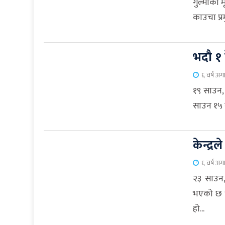
गुल्मीका 
काउचा प्र
भदौ १ 
६ वर्ष अग
१९ साउन, 
साउन १५ ब
केन्द्र
६ वर्ष अग
२३ साउन,
भएको छ भन
हो...