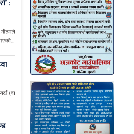
ं’ :
व गौतमले
ाएको...
उवा
र्दा (वा
्ड