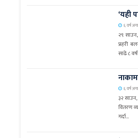
‘यही पा
६ वर्ष अग
२९ साउन,
प्रहरी ब
साढे ८ वर्षम
नाकामा
६ वर्ष अग
३२ साउन,
वितरण व्य
गर्दा...