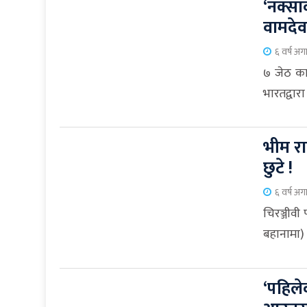
‘नक्सा
वामदे
६ वर्ष अग
७ जेठ काठ
भारतद्वारा
भीम राव
छुटे !
६ वर्ष अग
चिरञ्जीवी
बहानामा) 
‘पहिले