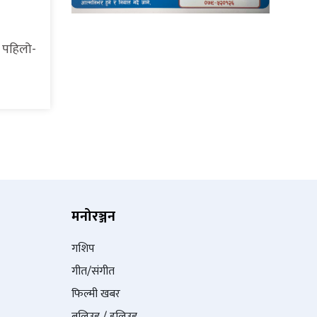
। पहिलो-
मनोरञ्जन
गशिप
गीत/संगीत
फिल्मी खबर
बलिउड / हलिउड