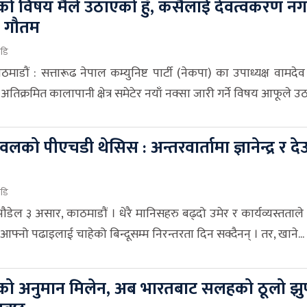
को विषय मैले उठाएको हुँ, कसैलाई देवत्वकरण नगरौ
व गौतम
ाडि
माडौं : सत्तारूढ नेपाल कम्युनिष्ट पार्टी (नेकपा) का उपाध्यक्ष वामदे
 अतिक्रमित कालापानी क्षेत्र समेटेर नयाँ नक्सा जारी गर्ने विषय आफूले उठ
लको पीएचडी थेसिस : अन्तरवार्तामा ज्ञानेन्द्र र दे
ाडि
 पौडेल ३ असार, काठमाडौं । धेरै मानिसहरु बढ्दो उमेर र कार्यव्यस्तताले ग
आफ्नो पढाइलाई चाहेको बिन्दूसम्म निरन्तरता दिन सक्दैनन् । तर, खाने...
को अनुमान मिलेन, अब भारतबाट सलहको ठूलो झुण