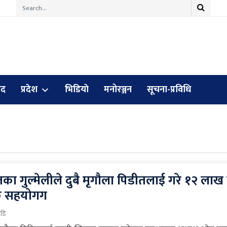
ुद
प्रदेश
भिडियाे
मनोरञ्जन
सूचना-प्रविधि
का गुल्मेलीले दुबै मृगौला पिडीतलाई गरे १२ लाख
क सहयोगग
ाडि