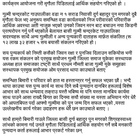
कार्यक्रम आयोजना गरी मृगौला पिडितलाई आर्थिक सहयोग गरिएको हो ।
गुल्मी चन्द्रकोट गाउपालीका वडा न १ सराड निवासी दुर्ग बहादुर पुन मगरको दुबै
मृगौला फेल भए अनुरूप समन्धित वडा कार्यलयको निज परीवारको परिवारीक
आर्थिक अवस्था अती नाजुक भएको उनको जिवन मरन बाट बचाउन नया किडनी
प्रत्यरोपन गर्नु पर्ने भएकोले बेलायत बासी गुल्मी चन्द्रकेट गाउपालिका
सदस्यहरू साथै अन्य गुल्मीली र अन्य पुन्यकारी दाताहरू मार्फ़त संकलित (रू
१२ लाख ३२ हजार ५ सय बयासी संकलन गरिएको हो।
सय पुन्यकार्य को निम्ती कसैको जिवन रक्षा र पुनजिव दिलाउन सकियोस भनी
यस रकम संकलन को प्रमुख सयोजन गुल्मी जिल्ला समाज युकेका सस्थापक
अध्यक्ष हाल समाजका टष्ट्री साथै प्रथम नौमती बाजा गुल्मी युके समुहका
सस्थापक प्रमुख सयोजक ओम प्रसाद थापा काउचाले बताए
समन्धित बिमारी र परिवार को हात मा हस्तान्त्रर गर्नु सफल भएका छौ। भन्दै
थापा काउचा यस पुन्य कार्य मा साथ दिने सबै पुन्यदान दानबिर हरूलाई बिशेष
आभार को साथ धन्यवाद तक्राउ यस्तै भबिष्य मा पनि यस्ता मानबिय कार्यमा
साथ पाउने आसा राख्दै बिगत का दिनमा सयौ संख्या मा यस्ता अभियान गरेर धेरै
को आपतबिपत पर्दा आफ्नो गुल्मीमा को पुन जन्म दिन सफल भएको ,यस्ता
उल्लेखनीय कार्य गरेका उदाहरण हरू धेरै छन काउचाले बताए ।
साथै हाम्रो बिमारी गाउले जिल्ला बासी दुर्गा बहादुर पुन मगरको शिग्रहस्वाथ्य
लांभको कामना गर्द उनले मृगौला पिडितलाई आर्थिक सहयोग गर्ने सबै मनकारी
पुन्यदान कर्ता हरूलाई आभार प्रकर्ट गरेका छन्