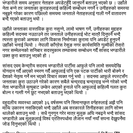
भण्डारीले समय अनुसार नेताहरु अपडेटहुँदै जानुपर्ने बताउनु भएको छ । उहाँले
नेता बन्ने तर जनताका कुराहरुलाई कहिल्यै सम्बोधन नगर्ने र उनीहरुको समस्या
नबुझ्ने गरेका कारण पछिल्लो समयमा जनताले नेताहरुलाई गाली गर्ने वातावरण
बन्दै गएको बताउनु भयो ।
उहाँले जनताका वास्तविक कुरा नसुन्ने, लामो भाषण गर्ने, उनीहरुका मुद्दाहरु
कहिल्यै सदनमा नउठाउने तर जनताले उनीहरुलाई भोट मात्रै दिनुपर्ने भन्दै
त्यस्ता कुराको अत्यका लागि विकास निर्माणका कुरामा पनि अपडेट हुनुपर्ने
उहाँको भनाई थियो । नेपाली काँग्रेस रेसुङ नगर कार्यसमिति गुल्मीको तेस्रो
नगर सम्मेलनको सनिबार सदरमुकाम तम्घासमा सम्बोधन गर्दै सांसद भण्डारीले
उक्त कुरा बताउनु भएको हो ।
सांसद एवम् केन्द्रीय सदस्य भण्डारीले पार्टीमा आफुले पनि लामो समयदेखि
योगदान गर्दै आएको स्मरण गर्दै आफुलाई पनि एक पटक पार्टीको भारी बोक्ने र
देशको नेतृत्व गर्ने मन भएको विचार व्यक्त गर्नु भयो । सदनमा आफुले स्पस्टसँग
जनताका कुरा उठाउने गरेको कारण सबैले चन्द्रदाइ चन्द्रदाइ भन्ने गरेको भन्दै
नेता भण्डारीले मृत्युबाट उम्केर आएको हुनाले पनि आफुलाई कहिल्यै गलत कुरा
बोल्न र गल्ती गर्न छुट नभएको बताउनु भएको थियो ।
वहुदलीय व्यवस्था आएको ३६ वर्षसम्म पनि सिमान्तकृत वर्गहरुलाई अझै पनि
माथि उकास्न नसकिएको भन्दै उहाँले अब सरकारले तिनीहरुका लागि सोच्न
थालेको बताउनु भयो । सधै गुनगुन गरेर मात्र मुलुक अघि नबढ्ने भन्दै सांसद
भण्डारीले अब मुलुकलाई विश्व प्रतिस्पर्धामा लैजान नयाँ नयाँ सपना देख्नुपर्नेमा
जोड दिनुभएको थियो ।