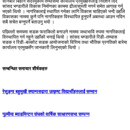
सनिबार बिहान सदरमुकाम तम्घासमा कार्यालय प्रमुखहरुलाई निर्देशन दिँदै
सांसद भण्डारीले विकास निर्माणका काममा ढीलासुस्ती नगर्न समेत आग्रह गर्नु
भएको थियो । नागरिकलाई स्थापित गर्नका लागि विकास चाहिएको भन्दै उहाँले
विकासका नाममा कुनै पनि नागरिकहरु विस्थापित हुनुपर्ने अबस्था आउन नदिन
सबै सचेत बन्नुपर्ने बताउनु भयो ।
पछिल्लो समयमा सडक फराकिलो बनाउने नाममा जथाभावि रुपमा नागरिकलाई
विस्थापित गर्न नहुने उहाँको भनाई थियो । सांसद भण्डारीले रिडी–तम्घास
सडक र रिडी–बल्कोट सडक आयोजनाको वित्तिय तथा भौतिक प्रगतिको बारेमा
कार्यालय प्रमुखसँग जानकारी लिनुभएको थियो ।
सम्बन्धित समाचार शीर्षकहरु
रेसुङ्गा बहुमुखी क्याम्पसद्वारा उत्कृष्ट विद्यार्थीहरुलाई सम्मान
गुल्मीमा ब्याडमिन्टन संघको वार्षिक साधारणसभा सम्पन्न