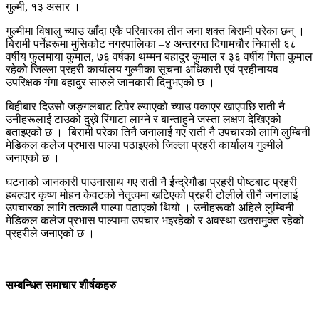
गुल्मी, १३ असार ।
गुल्मीमा विषालु च्याउ खाँदा एकै परिवारका तीन जना शक्त बिरामी परेका छन् ।
बिरामी पर्नेहरूमा मुसिकोट नगरपालिका –४ अन्तरगत दिगामचौर निवासी ६८
वर्षीय फुलमाया कुमाल, ७६ वर्षका थम्मन बहादुर कुमाल र ३६ वर्षीय गिता कुमाल
रहेको जिल्ला प्रहरी कार्यालय गुल्मीका सूचना अधिकारी एवं प्रहीनायव
उपरिक्षक गंगा बहादुर सारुले जानकारी दिनुभएको छ ।
बिहीबार दिउसोे जङ्गलबाट टिपेर ल्याएको च्याउ पकाएर खाएपछि राती नै
उनीहरूलाई टाउको दुख्ने रिंगाटा लाग्ने र बान्ताहुने जस्ता लक्षण देखिएको
बताइएको छ । बिरामी परेका तिनै जनालाई गए राती नै उपचारको लागि लुम्बिनी
मेडिकल कलेज प्रभास पाल्पा पठाइएको जिल्ला प्रहरी कार्यालय गुल्मीले
जनाएको छ ।
घटनाको जानकारी पाउनासाथ गए राती नै ईन्द्रेगौडा प्रहरी पोष्टबाट प्रहरी
हबल्दार कृष्ण मोहन केवटको नेतृत्वमा खटिएको प्रहरी टोलीले तीनै जनालाई
उपचारका लागि तत्कालै पाल्पा पठाएको थियो । उनीहरूको अहिले लुम्बिनी
मेडिकल कलेज प्रभास पाल्पामा उपचार भइरहेको र अवस्था खतरामुक्त रहेको
प्रहरीले जनाएको छ ।
सम्बन्धित समाचार शीर्षकहरु