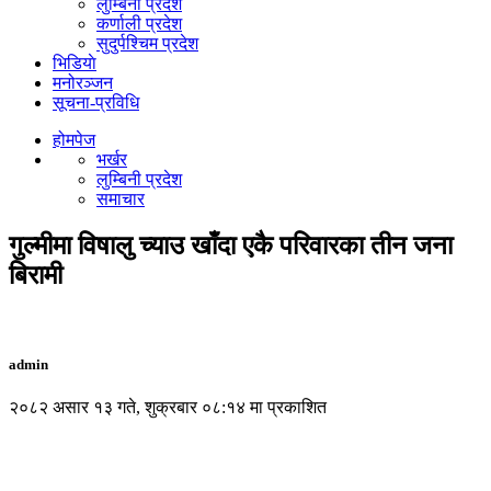
लुम्बिनी प्रदेश
कर्णाली प्रदेश
सुदुर्पश्चिम प्रदेश
भिडियाे
मनोरञ्जन
सूचना-प्रविधि
होमपेज
भर्खर
लुम्बिनी प्रदेश
समाचार
गुल्मीमा विषालु च्याउ खाँदा एकै परिवारका तीन जना
बिरामी
admin
२०८२ असार १३ गते, शुक्रबार ०८:१४ मा प्रकाशित