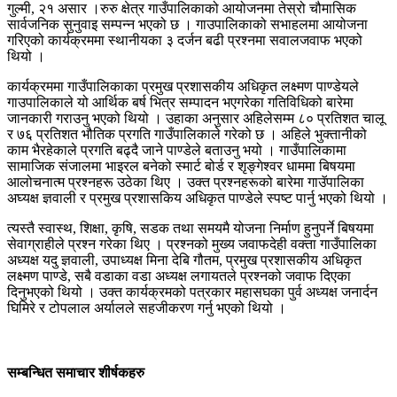
गुल्मी, २१ असार ।रुरु क्षेत्र गाउँपालिकाको आयोजनमा तेस्रो चौमासिक
सार्वजनिक सुनुवाइ सम्पन्न भएको छ । गाउपालिकाको सभाहलमा आयोजना
गरिएको कार्यक्रममा स्थानीयका ३ दर्जन बढी प्रश्नमा सवालजवाफ भएको
थियो ।
कार्यक्रममा गाउँपालिकाका प्रमुख प्रशासकीय अधिकृत लक्ष्मण पाण्डेयले
गाउपालिकाले यो आर्थिक बर्ष भित्र सम्पादन भएगरेका गतिविधिको बारेमा
जानकारी गराउनु भएको थियो । उहाका अनुसार अहिलेसम्म ८० प्रतिशत चालू
र ७६ प्रतिशत भौतिक प्रगति गाउँपालिकाले गरेको छ । अहिले भुक्तानीको
काम भैरहेकाले प्रगति बढ्दै जाने पाण्डेले बताउनु भयो । गाउँपालिकामा
सामाजिक संजालमा भाइरल बनेको स्मार्ट बोर्ड र शृङ्गेश्वर धाममा बिषयमा
आलोचनात्म प्रश्नहरू उठेका थिए । उक्त प्रश्नहरूको बारेमा गाउॅपालिका
अघ्यक्ष ज्ञवाली र प्रमुख प्रशासकिय अधिकृत पाण्डेले स्पष्ट पार्नु भएको थियो ।
त्यस्तै स्वास्थ, शिक्षा, कृषि, सडक तथा समयमै योजना निर्माण हुनुपर्ने बिषयमा
सेवाग्राहीले प्रश्न गरेका थिए । प्रश्नको मुख्य जवाफदेही वक्ता गाउँपालिका
अध्यक्ष यदु ज्ञवाली, उपाध्यक्ष मिना देबि गौतम, प्रमुख प्रशासकीय अधिकृत
लक्ष्मण पाण्डे, सबै वडाका वडा अध्यक्ष लगायतले प्रश्नको जवाफ दिएका
दिनुभएको थियो । उक्त कार्यक्रमको पत्रकार महासघका पुर्व अध्यक्ष जनार्दन
घिमिरे र टोपलाल अर्यालले सहजीकरण गर्नु भएको थियो ।
सम्बन्धित समाचार शीर्षकहरु