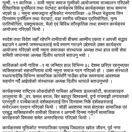
गुल्मी, ११ कात्तिक । वामी नमुना समाज गुल्मीको आयोजनामा सञ्चालन गरिएकोे
ऐतिहासिक पुनर्मिलन तथा भेटघाट कार्यक्रम विविध कार्यक्रमका साथ सम्पन्न
भएको छ । नमुना समाजद्वारा मुसिकोट नगरपालिका –७ स्थित भेडुवामा तिन
दिनसम्म पुनर्मिलन तथा भेटघाट, वडा स्तरीय भलिबल प्रतियोगिता, नृत्य
प्रतियोगिता, वक्तृृत्वकला, भैलो एवं बिविध साँस्कृतिक तथा सम्मान कार्यक्रम
आयोजना गरिएकोे थियो ।
स्वदेश तथा विदेश जहाँ रहेपनि वामीवासी बीचमा आत्मीय एकता र आपसी सद्भाव
बढाउने र आफ्नो जन्मस्थललाई सधै स्मरण गराउने उद्देश्यले उक्त कार्यक्रम
आयोजना गरिएको वामी नमुना समाजका संस्थापक अध्यक्ष तथा हाल वामी सेवा
समिती जापानका अध्यक्ष दिलीप थापाले बताउनु भयो ।
साविकको वामी गाविस –९ मा जन्मिएर हाल विभिन्न ३८ देशमा छरिएर रहनुभएका
व्यक्तिहरुको सहभागितामा वामी नमुना समाज गठन गरिएको हो । उक्त संस्थाले
स्थापनादेखि विभिन्न सामाजिक कार्यसँगै गाउँका हरेक समस्यामा आवश्यक
सहयोग गर्दै आईरहेको संस्थापक अध्यक्ष दिलीप थापाले बताउनुभयो ।
कार्यक्रममा राष्ट्रिय लोकदोहोरी गायिका अस्मिता डल्लाकोटी, कलाकारहरु
लालुमाया कँुवर, कमल बराल, बिर बहादुर बिश्वकर्मा, दुर्गा रायमाझी लगायतको
प्रस्तुती र पञ्चेबाजाले दर्शकहरुलाई तिन दिनसम्म निकै दर्शकहरुलाई
मनोरञ्जन प्रदान गरिएको थियो । सोही अवशरमा त्यस क्षेत्रका सामाजिक एवं
प्रबुद्ध व्यक्तिहरुसँग वामीको विकास र आगामी दिनमा गर्नुपर्ने सामाजिक
कार्यहरुको विषयमा समेत अन्तरक्रिया गरिएको थियो ।
कार्यक्रममा मुसिकोट नगरपालिका प्रमुख जिवलाल खरेल जीवन, पुर्व नगर