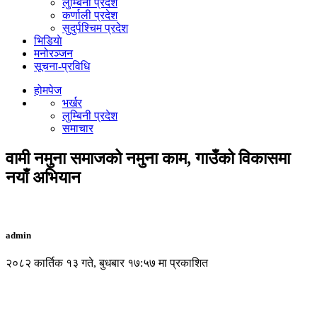
लुम्बिनी प्रदेश
कर्णाली प्रदेश
सुदुर्पश्चिम प्रदेश
भिडियाे
मनोरञ्जन
सूचना-प्रविधि
होमपेज
भर्खर
लुम्बिनी प्रदेश
समाचार
वामी नमुना समाजको नमुना काम, गाउँको विकासमा
नयाँ अभियान
admin
२०८२ कार्तिक १३ गते, बुधबार १७:५७ मा प्रकाशित