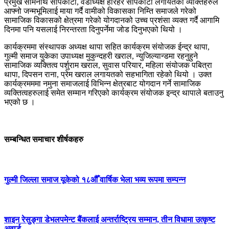
प्रमुख सोमनाथ सापकोटा, वडाध्यक्ष हरिहर सापकोटा लगायतका व्यक्तिहरुले
आफ्नो जन्मभूमिलाई माया गर्दै वामीको विकासका निम्ति समाजले गरेको
सामाजिक विकासको क्षेत्रमा गरेको योगदानको उच्च प्रशंसा व्यक्त गर्दै आगामि
दिनमा पनि यसलाई निरन्तरता दिनुपर्नेमा जोड दिनुभएको थियो ।
कार्यक्रममा संस्थापक अध्यक्ष थापा सहित कार्यक्रम संयोजक ईन्द्र थापा,
गुल्मी समाज युकेका उपाध्यक्ष मुकुन्दहरी खराल, न्युजिल्यान्डमा रहनुहुने
सामाजिक व्यक्तित्व पर्शुराम खराल, सुवास परियार, महिला संयोजक पबित्रा
थापा, दिपसन राना, प्रेम खराल लगायतको सहभागिता रहेको थियो । उक्त
कार्यक्रमममा नमुना समाजलाई विभिन्न क्षेत्रबाट योगदान गर्ने सामाजिक
व्यक्तित्वहरुलाई समेत सम्मान गरिएको कार्यक्रम संयोजक इन्द्र थापाले बताउनु
भएको छ ।
सम्बन्धित समाचार शीर्षकहरु
गुल्मी जिल्ला समाज यूकेको १८औँ वार्षिक भेला भव्य रूपमा सम्पन्न
शाइन रेसुङ्गा डेभलपमेन्ट बैंकलाई अन्तर्राष्ट्रिय सम्मान, तीन विधामा उत्कृष्ट
अवार्ड