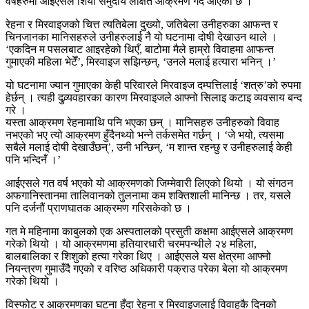
वर्षहरुमा आईएसले शिया समुदाय लक्षित आक्रमण गर्दै आएको छ ।
रेहना र मिरवाइजको चित्त त्यतिबेला दुख्यो, जतिबेला उनीहरुका आफन्त र
चिनजानका मानिसहरुले उनीहरुलाई नै यो घटनामा दोषी देखाउन थाले ।
‘एकदिन म पसलबाट आइरहेको थिएँ, बाटोमा मैले हाम्रो विवाहमा आफन्त
गुमाएकी महिला भेटेँ’, मिरवाइज सझिन्छन्, ‘उनले मलाई हत्यारा भनिन् ।’
यो घटनामा ज्यान गुमाएका केही परिवारले मिरवाइज दम्पत्तिलाई ‘शत्रु’को रुपमा
हेर्छन् । त्यही दुव्र्यवहारका कारण मिरवाइजले आफ्नो सिलाइ कटाइ व्यवसाय बन्द
गरे ।
यस्ता आक्रमण रेहनामाथि पनि भएका छन् । मानिसहरु उनीहरुको विवाह
नभएको भए त्यो आक्रमण हुँदैनथ्यो भन्ने तर्कसमेत गर्छन् । ‘जे भयो, त्यसमा
सबैले मलाई दोषी देखाउँछन्’, उनी भन्छिन्, ‘म शान्त रहन्छु र उनीहरुलाई केही
पनि भन्दिनँ ।’
आईएसले गत वर्ष भएको यो आक्रमणको जिम्मेवारी लिएको थियो । यो संगठन
अफगानिस्तानमा तालिवानको तुलनामा कम शक्तिशाली मानिन्छ । तर, यसले
पनि दर्जनौं प्राणघातक आक्रमण गरिसकेको छ ।
गत मे महिनामा काबुलको एक अस्पतालको प्रसुती कक्षमा आईएसले आक्रमण
गरेको थियो । यो आक्रमणमा हतियारधारी चरमपन्थीले २४ महिला,
बालबालिका र शिशुको हत्या गरेका थिए । आईएसले यस क्षेत्रमा आफ्नो
नियन्त्रण गुमाउँदै गएको र वरिष्ठ अधिकारी पक्राउ परेका बेला यो आक्रमण
गरेको थियो ।
विस्फोट र आक्रमणका घटना हुँदा रेहना र मिरवाइजलाई विवाहकै दिनको