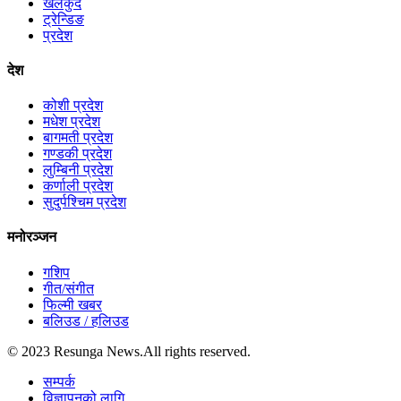
खेलकुद
ट्रेन्डिङ
प्रदेश
देश
कोशी प्रदेश
मधेश प्रदेश
बागमती प्रदेश
गण्डकी प्रदेश
लुम्बिनी प्रदेश
कर्णाली प्रदेश
सुदुर्पश्चिम प्रदेश
मनोरञ्जन
गशिप
गीत/संगीत
फिल्मी खबर
बलिउड / हलिउड
© 2023 Resunga News.All rights reserved.
सम्पर्क
विज्ञापनको लागि