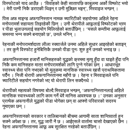
विस्फोटको याद आउँछ । ‘विवाहको केही सातापछि काबुलमा अर्को विष्फोट भयो
। मेरी पत्नी निकै डराएकी थिइन् र उनी मुच्र्छित भइन्’, मिरवाइज भन्छन् ।
पिस अफ माइन्ड अफगानिस्तान नामक च्यारिटीको सहयोगमा अहिले रेहना
मनोपरामर्श सहायता लिइरहेकी छिन् । उनी थेरापीले आफूलाई विष्फोटको भ्रम
र पीडा भुलाउनलाई सहयोग मिलिरहेको बताउँछिन् । ‘यसले कम्तीमा आफूलाई
समस्या भन्न सक्ने बनाएको छ’, उनले भनिन् ।
रेहनाकी मनोपरामर्शदाता लीला स्क्वार्जले उनमा अहिले सुधार आइरहेको बताइन्
। तर कुनै विस्फोट हुनेबित्तिकै उनको पीडा पुनः शुरु हुने उनको भनाइ छ ।
अफगानिस्तानमा हजारौं मानिसहरुको युद्धको क्रममा मृत्यु हुँदा वा घाइते हुँदा पनि
निकै कम मानिसहरु मात्र मनोपरामर्शको लागि पुग्ने गरेका छन् । आधारभूत
स्वास्थ्य सेवा पनि नभएको यो मुलुकमा मानसिक स्वास्थ्य खासै प्राथमिकतामा
पर्दैन । निजी थेरापी अफगानिस्तानमा महँगो छ । रेहना र मिरवाइजले पनि
च्यारिटीले सहयोग नगरेको भए यो थेरापी लिन सक्दैनथे ।
थेरापीको महत्वको विषयमा बोल्दै मिरवाइज भन्छन्, ‘अफगानिस्तानलाई अहिले
मानसिक स्वास्थ्यको लागि काम गर्ने धेरै मानिस आवश्यक छ ।’ उनका अनुसार
प्रत्येक अफगानीले युद्धको पीडा भोगेका छन् वा आफ्नो परिवारको सदस्य
गुमाएका छन् ।
अफगानिस्तानको सरकार र तालिबानको बीचमा आगामी साता शान्तिवार्ता हुन
सक्ने अपेक्षा छ । तर, युद्ध जारी नै छ । आईएसले वार्तामा चासो देखाएको छैन ।
रेहना अफगानिस्तानमा आफू अब सुरक्षित नरहेको बताउँछिन् ।