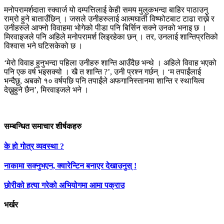
मनोपरामर्शदाता स्क्वार्ज यो दम्पत्तिलाई केही समय मुलुकभन्दा बाहिर पाठाउनु
राम्रो हुने बाताउँछिन् । जसले उनीहरुलाई आत्मघाती विष्फोटबाट टाढा राख्ने र
उनीहरुले आफ्नो विवाहमा भोगेको पीडा पनि बिर्सिन सक्ने उनको भनाइ छ ।
मिरवाइजले पनि अहिले मनोपरामर्श लिइरहेका छन् । तर, उनलाई शान्तिप्रतिको
विश्वास भने घटिसकेको छ ।
‘मेरो विवाह हुनुभन्दा पहिला उनीहरु शान्ति आउँदैछ भन्थे । अहिले विवाह भएको
पनि एक वर्ष भइसक्यो । खै त शान्ति ?’, उनी प्रश्न गर्छन् । ‘म तपाईंलाई
भन्दैछु, अबको १० वर्षपछि पनि तपाईंले अफगानिस्तानमा शान्ति र स्थायित्व
देख्नुहुने छैन’, मिरवाइजले भने ।
सम्बन्धित समाचार शीर्षकहरु
के हो गोत्र व्यवस्था ?
नाकामा सक्नुभएन, क्वारेन्टिन बनाएर देखाउनुस् !
छोरीको हत्या गरेको अभियोगमा आमा पक्राउ
भर्खर