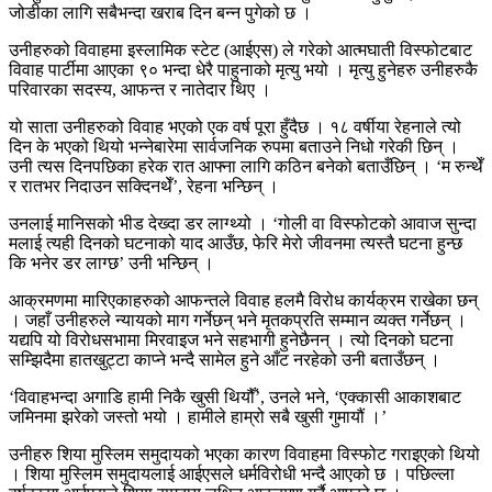
जोडीका लागि सबैभन्दा खराब दिन बन्न पुगेको छ ।
उनीहरुको विवाहमा इस्लामिक स्टेट (आईएस) ले गरेको आत्मघाती विस्फोटबाट
विवाह पार्टीमा आएका ९० भन्दा धेरै पाहुनाको मृत्यु भयो । मृत्यु हुनेहरु उनीहरुकै
परिवारका सदस्य, आफन्त र नातेदार थिए ।
यो साता उनीहरुको विवाह भएको एक वर्ष पूरा हुँदैछ । १८ वर्षीया रेहनाले त्यो
दिन के भएको थियो भन्नेबारेमा सार्वजनिक रुपमा बताउने निधो गरेकी छिन् ।
उनी त्यस दिनपछिका हरेक रात आफ्ना लागि कठिन बनेको बताउँछिन् । ‘म रुन्थेँ
र रातभर निदाउन सक्दिनथेँ’, रेहना भन्छिन् ।
उनलाई मानिसको भीड देख्दा डर लाग्थ्यो । ‘गोली वा विस्फोटको आवाज सुन्दा
मलाई त्यही दिनको घटनाको याद आउँछ, फेरि मेरो जीवनमा त्यस्तै घटना हुन्छ
कि भनेर डर लाग्छ’ उनी भन्छिन् ।
आक्रमणमा मारिएकाहरुको आफन्तले विवाह हलमै विरोध कार्यक्रम राखेका छन्
। जहाँ उनीहरुले न्यायको माग गर्नेछन् भने मृतकप्रति सम्मान व्यक्त गर्नेछन् ।
यद्यपि यो विरोधसभामा मिरवाइज भने सहभागी हुनेछैनन् । त्यो दिनको घटना
सम्झिदैमा हातखुट्टा काप्ने भन्दै सामेल हुने आँट नरहेको उनी बताउँछन् ।
‘विवाहभन्दा अगाडि हामी निकै खुसी थियौँ’, उनले भने, ‘एक्कासी आकाशबाट
जमिनमा झरेको जस्तो भयो । हामीले हाम्रो सबै खुसी गुमायौं ।’
उनीहरु शिया मुस्लिम समुदायको भएका कारण विवाहमा विस्फोट गराइएको थियो
। शिया मुस्लिम समुदायलाई आईएसले धर्मविरोधी भन्दै आएको छ । पछिल्ला