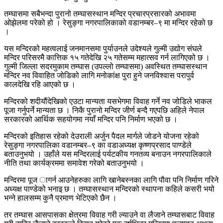
तम्घासमा सबैभन्दा पुरानो तम्घासस्थान मन्दिर प्रचारप्रसारको अभावमा
ओझेलमा परेको हो । रेसुङ्गा नगरपालिकाको वडानम्बर–९ मा मन्दिर रहेको छ
।
यस मन्दिरको महत्वलाई जनमानसमा पुर्याउनले उदेश्यले गुल्मी उद्योग संघले
मन्दिर परिसरमै कात्तिक १५ गतेदेखि २५ गतेसम्म महात्सव गर्न लागिएको छ ।
गुल्मी जिल्ला सदरमुकाम तम्घास (उपल्लो तम्घासमा) अवस्थित तम्घासस्थान
मन्दिर नव विवाहित जोडिको लागि मनोकांक्ष पुरा हुने जनविश्वास परापुर्व
कालदेखि रहि आएको छ ।
मन्दिरको शदीयौंदेखिको एउटा मान्यता यसभेगमा विवाह गर्ने नव जोडिले भाकल
पूजा गर्नुपर्ने मान्यता छ । निकै पुरानो मन्दिर जीर्ण बन्दै गएपछि अहिले नेपाल
सरकारको आर्थिक सहयोगमा नयाँ मन्दिर पनि निर्माण भएको छ ।
मन्दिरको इतिहास रहेको देउराली अर्जुन पैदल मार्गले जोडने योजना रहेको
रेसुङ्गा नगरपालिका वडानम्बर–९ का वडाअध्यक्ष कृष्णप्रसाद पाण्डेले
बताउनुभयो । उहाँले यस मन्दिरलाई पर्यटकीय गनतव्य बनाउन नगरपालिकाले
नीति तथा कार्यक्रममा समावेश गरेको बताउनुभयो ।
मन्दिरमा पूज ागर्न आउनेहरुका लागि खानेबस्नका लागि पौवा पनि निर्माण गरिने
अध्यक्ष पाण्डेको भनाइ छ । तम्घासस्थान मन्दिरको स्थापना कहिले कसरी भयो
भन्ने हालसम्म कुनै प्रमाण भेटिएको छैन ।
तर तम्घास आसपासका क्षेत्रमा विवाह गरी ल्याउने वा लैजाने तम्घासबाट विवाह