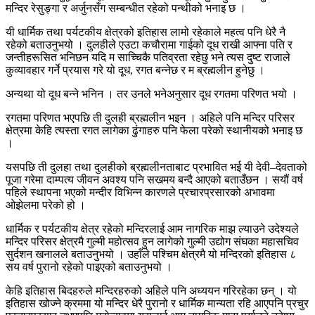
मन्दिर रेसुङ्गा र अर्जुनसँग सम्बन्धीत रहेको पन्थीको भनाइ छ ।
यी धार्मिक तथा पर्यटकीय क्षेत्रको इतिहास लामो रहेकाले महत्व पनि धेरै नै
रहेको बताउनुभयो । दुलहीले एउटा कचौरामा गाईको दूध राखी आफ्ना पति र
जन्तीहरूसित भनिछन यदि म साच्चिकै पतिव्रता रहेछु भने त्यस दुष्ट राजाले
कुव्यावहार गर्ने प्रयास गरे यो दूध, रगत बन्नेछ र म ब्रह्मलीन हुनेछु ।
अन्यथा यो दूध बन्ने भनिन । तर उनले भनेअनुसार दूध रगतमा परिणत भयो ।
रगतमा परिणत भएपछि ती दुलही ब्रह्मलीन भइन । अहिले पनि मन्दिर परिसर
क्षेत्रमा केहि त्यस्ता रगत लागेका ढुंगाहरु पनि फेला परेको स्थानीयको भनाइ छ
।
यसपछि ती दुलहा तथा दुलहीको ब्रह्मलीनताबाट प्रभावित भई यी देवी–देवताको
पूजा गरेमा दाम्पत्य जीवन अवश्य पनि सखमय बन्दै आएको बताउँछन । सयौं वर्ष
पहिले स्थापना भएको मन्दीर विभिन्न कारणले प्रचारप्रसारको अभावमा
ओझेलमा परेको हो ।
धार्मिक र पर्यटकीय क्षेत्र रहेको मन्दिरलाई आम नागरिक माझ ल्याउने उदेश्यले
मन्दिर परिसर क्षेत्रमै गुल्मी महोत्सव हुन लागेको गुल्मी उद्योग संघका महासचिव
सुर्दशन खनालले बताउनुभयो । उहाँले पश्चिम क्षेत्रमै यो मन्दिरको इतिहास ८
सय वर्ष पुरानो रहेको पाइएको बताउनुभयो ।
केहि इतिहास बिदहरुले मन्दिरहरुको अहिले पनि अध्ययन गरिरहेका छन् । यो
इतिहास खोज्ने क्रममा यो मन्दिर धेरै पुरानो र धार्मिक मान्यता रहि आएपनि प्रचुर