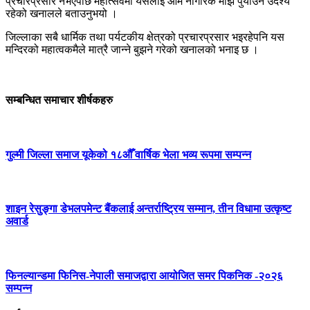
प्रचारप्रसार नभएपछि महोत्सवमा यसलाई आम नागरिक माझ पुर्याउने उदेश्य
रहेको खनालले बताउनुभयो ।
जिल्लाका सबै धार्मिक तथा पर्यटकीय क्षेत्रको प्रचारप्रसार भइरहेपनि यस
मन्दिरको महात्वकमैले मात्रै जान्ने बुझने गरेको खनालको भनाइ छ ।
सम्बन्धित समाचार शीर्षकहरु
गुल्मी जिल्ला समाज यूकेको १८औँ वार्षिक भेला भव्य रूपमा सम्पन्न
शाइन रेसुङ्गा डेभलपमेन्ट बैंकलाई अन्तर्राष्ट्रिय सम्मान, तीन विधामा उत्कृष्ट
अवार्ड
फिनल्यान्डमा फिनिस-नेपाली समाजद्वारा आयोजित समर पिकनिक -२०२६
सम्पन्न