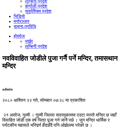
लुम्बिनी प्रदेश
कर्णाली प्रदेश
सुदुर्पश्चिम प्रदेश
भिडियाे
मनोरञ्जन
सूचना-प्रविधि
होमपेज
भर्खर
लुम्बिनी प्रदेश
नवविवाहित जोडीले पुजा गर्नै पर्ने मन्दिर, तमासथान
मन्दिर
admin
२०८० आश्विन २२ गते, सोमबार ०७:२८ मा प्रकाशित
२१ असोज, गुल्मी । गुल्मी जिल्ला सदरमुकाममा एउटा यस्तो मन्दिर छ जहाँ
विवाहित जोडी एक वर्ष भित्र पूजा गर्न जानै पर्छ । जुन मन्दिर धार्मिक र
पर्यटकीय महत्वले भरिपूर्ण हुँदाहुँदै पनि ओझेलमा परेको छ ।