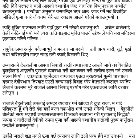
गरी बाहिर लैजाने वरहरूले विवाह गरेको एक वर्षभित्र मन्दिरमा पूजापाठ अथवा
बलि दिने प्रचलन चली आएको स्थानीय जेष्ठ नागरिक बिष्णुप्रसाद पन्थीले
बताउनुभयो । पन्थीका अनुसार यसमन्दिर भएर आउ–जाउ गर्ने नव विवाहित
जोडिले पूजा नगरे जीवनमा धेरै उतारचढाप आउने गरेको बताउनुभयो ।
त्यहि मुक्ति पाउनका लागि यहाँ पूजा गर्ने गरेको बताउनुभयो । अचेल कसैलाई
केही कठिनाई पयो भने त्यस कठिनाइबाट मुक्ति पाउने उद्देश्यले पनि यस मन्दिरमा
पूजापाठ गरिने गरिन्छ ।
रापुर्वकालमा अर्जुन पर्वतमा भुरे नामका राजा बस्थे । उनी अत्याचारी, धूर्त, मूर्ख
तथा चरित्रहीन मात्र नभइ उनी ज्यादै विलासी थिए ।
तम्घासको देउरालीमा आफ्ना सिपाही राखी तम्घासबाट आउने जाने नवविवाहित
दुलहीलाई आफूसँग पुराउने व्यवस्था गरी बलात्कार गरी सतीत्व हरण गर्ने उनको
चलन थियो । एकपटक धुर्कोटका वाग्लाका एउटा ब्राह्मणले गुल्मी चारपाला
दरबार देवीस्थान तिरबाट एउटी कन्यालाई विवाह गरेर देउराली कटाएर घरतिर
लैजाने क्रममा भुरे राजाले आफ्ना सिपाइ प्रयोग गरेर एकरातको लागि दरबार
लगेछ्न ।
राजाले बेहुलीलाई उनलाई अभद्र व्यवहार गर्न खोज्दा हे दुष्ट राजा, म यदि
पतिव्रता हूँ भने तेरो वंश यहाँ बस्न नपाओस भन्दै उनले भनेकी थिइन् । बेहुलीले
बोलेको सत्य भएपछी तम्घासस्थानमा शिलाको स्थापना गरी पुरुषलाई सिद्धको
रूपमा र नारीलाई देवीको रुपमा पुजा गर्दै आएको स्थानीय शताब्दी पुरुष फर्सुराम
पन्थीले बताउनुभयो ।
उहाँले जसले शुद्ध मनले पूजा गर्छ त्यसका लागि ठूलो पुण्य हुँने बताउनुभयो । यस