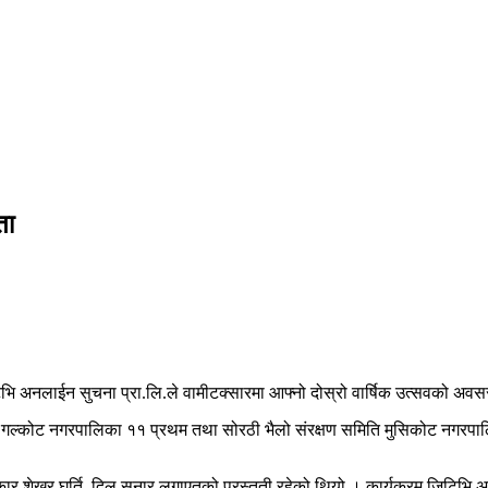
िता
भि अनलाईन सुचना प्रा.लि.ले वामीटक्सारमा आफ्नो दोस्रो वार्षिक उत्सवको अवसर
्कोट नगरपालिका ११ प्रथम तथा सोरठी भैलो संरक्षण समिति मुसिकोट नगरपालिका ८,
नृत्यकार शेखर घर्ति, दिलु सुनार लगाएतको प्रस्तुती रहेको थियो । कार्यक्रम जिट