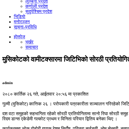
लुम्बिनी प्रदेश
कर्णाली प्रदेश
सुदुर्पश्चिम प्रदेश
भिडियाे
मनोरञ्जन
सूचना-प्रविधि
होमपेज
भर्खर
समाचार
मुसिकोटको वामीटक्सारमा जिटिभिको सोरठी प्रतियोग
admin
२०८० कार्तिक २६ गते, आईतवार २०:५६ मा प्रकाशित
गुल्मी (मुसिकोट) कात्तिक २६ । परोपकारी पत्रकारीता सञ्चालन गरिरहेको जिटि
दश वटा समुहको सहभागिता रहेको सोरठी प्रतियोगितामा सानो रिघा सोरठी समुह गल
रिदम डान्स एकेडेमी गल्कोट प्रथम र विनिता परियार द्वितिय बनेका थिए ।
कार्यक्रममा लोक दोहोरी गायक रेशम निर्दोष, पवित्रा सर्तुङ्गी, ओम सेन्चुरी, 