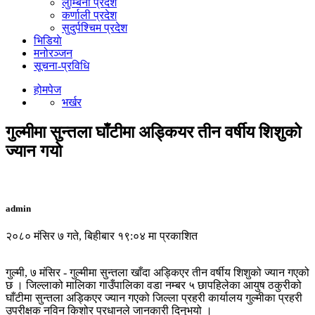
लुम्बिनी प्रदेश
कर्णाली प्रदेश
सुदुर्पश्चिम प्रदेश
भिडियाे
मनोरञ्जन
सूचना-प्रविधि
होमपेज
भर्खर
गुल्मीमा सुन्तला घाँटीमा अड्कियर तीन वर्षीय शिशुको
ज्यान गयो
admin
२०८० मंसिर ७ गते, बिहीबार १९:०४ मा प्रकाशित
गुल्मी, ७ मंसिर ‐ गुल्मीमा सुन्तला खाँदा अड्किएर तीन वर्षीय शिशुको ज्यान गएको
छ । जिल्लाको मालिका गाउँपालिका वडा नम्बर ५ छापहिलेका आयुष ठकुरीको
घाँटीमा सुन्तला अड्किएर ज्यान गएको जिल्ला प्रहरी कार्यालय गुल्मीका प्रहरी
उपरीक्षक नविन किशोर प्रधानले जानकारी दिनुभयो ।