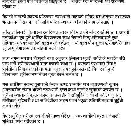
मन्दिरको छानो पनि पित्तलले छाइएको छ । जसले गर्दा मन्दिरमा थप आकर्षण
रहेको छ ।
नेपाली सेनाको व्यारेक परिसरमा स्वस्थानी माताको मन्दिर यश क्षेत्रमा नभएकाले
भक्तजनको सहजताको लागि मन्दिर स्थापना गरिएको थापाले बताए ।
साँखु शालिनदी किनारमा अवस्थित स्वस्थानी माताको मन्दिर रहेको छ । आफ्नो
मनोकांक्षा पूरा हुने धार्मिक विश्वासका साथ नेपाली हिन्दू महिलाहरुले एक
महिनासम्म स्वस्थानीको व्रत बस्ने गर्दछन् । यो व्रत पौष शुक्ल पूर्णिमादेखि माघ
शुक्ल पूर्णिमासम्म एक महिना चल्ने गर्दछ ।
सत्य युगमा भगवान विष्णुको कृपा अनुसार हिमालय पुत्री पार्वतीले महादेव पति
पाउ भनी श्रीस्वस्थानी व्रत बसेको कथा छ । व्रतका प्रभावले शिव र
पार्वतीको विवाह भएको मान्यता अनुसार परापुर्वकालबाटै चिताएको पुग्ने
विश्वासमा श्रीस्वास्थानीको व्रत बस्ने चलन छ ।
यस अवधिमा स्कन्द पुराणको केदार खण्ड अन्तर्गत माघ माहात्म्यको कुमार
अगस्त्यबीच संवाद भएको स्वस्थानी व्रत कथा सुन्ने र सुनाउने परम्परा छ ।
श्रीस्वस्थानीको व्रतकालमा काठमाडौंको साँखुस्थित शाली नदी, पशुपति,
गौरीघाट, गुहेश्वरी तथा सतिदेवीका अङ्ग पतन भएका शक्तिपिठहरुमा घुइँचो
लाग्ने गर्दछ ।
नेपालभुमि र श्रीस्वास्थानीको महत्व धेरै छ । स्वस्थानीको व्रतमा नेपाली
भूमिको वर्णन गरीएको छ ।