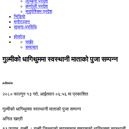
लुम्बिनी प्रदेश
कर्णाली प्रदेश
सुदुर्पश्चिम प्रदेश
भिडियाे
मनोरञ्जन
सूचना-प्रविधि
होमपेज
भर्खर
समाचार
गुल्मीको धागिथुममा स्वस्थानी माताको पुजा सम्पन्न
admin
२०८० फाल्गुन १३ गते, आईतवार ०६:५६ मा प्रकाशित
गुल्मीको धागिथुममा स्वस्थानी माताको पुजा सम्पन्न
अनिल खत्री
१३ फागुन, गुल्मी । गुल्मी जिल्लाको सदरमुकाम तम्घासको धागिथुममा स्वस्थानी