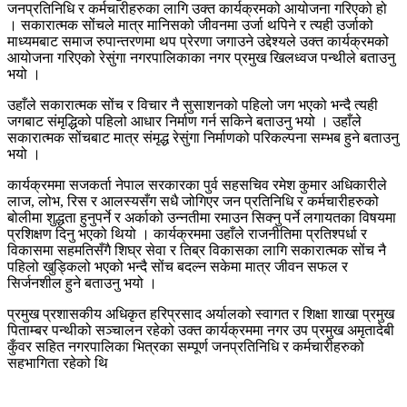
जनप्रतिनिधि र कर्मचारीहरुका लागि उक्त कार्यक्रमको आयोजना गरिएको हो
। सकारात्मक सोंचले मात्र मानिसको जीवनमा उर्जा थपिने र त्यही उर्जाको
माध्यमबाट समाज रुपान्तरणमा थप प्रेरणा जगाउने उद्देश्यले उक्त कार्यक्रमको
आयोजना गरिएको रेसुंगा नगरपालिकाका नगर प्रमुख खिलध्वज पन्थीले बताउनु
भयो ।
उहाँले सकारात्मक सोंच र विचार नै सुसाशनको पहिलो जग भएको भन्दै त्यही
जगबाट संमृद्धिको पहिलो आधार निर्माण गर्न सकिने बताउनु भयो । उहाँले
सकारात्मक सोंचबाट मात्र संमृद्ध रेसुंगा निर्माणको परिकल्पना सम्भब हुने बताउनु
भयो ।
कार्यक्रममा सजकर्ता नेपाल सरकारका पुर्व सहसचिव रमेश कुमार अधिकारीले
लाज, लोभ, रिस र आलस्यसँग सधै जोगिएर जन प्रतिनिधि र कर्मचारीहरुको
बोलीमा शुद्धता हुनुपर्ने र अर्काको उन्नतीमा रमाउन सिक्नु पर्ने लगायतका विषयमा
प्रशिक्षण दिनु भएको थियो । कार्यक्रममा उहाँले राजनीतिमा प्रतिश्पर्धा र
विकासमा सहमतिसँगै शिघ्र सेवा र तिब्र विकासका लागि सकारात्मक सोंच नै
पहिलो खुड्किलो भएको भन्दै सोंच बदल्न सकेमा मात्र जीवन सफल र
सिर्जनशील हुने बताउनु भयो ।
प्रमुख प्रशासकीय अधिकृत हरिप्रसाद अर्यालको स्वागत र शिक्षा शाखा प्रमुख
पिताम्बर पन्थीको सञ्चालन रहेको उक्त कार्यक्रममा नगर उप प्रमुख अमृतादेबी
कुँवर सहित नगरपालिका भित्रका सम्पूर्ण जनप्रतिनिधि र कर्मचारीहरुको
सहभागिता रहेको थि