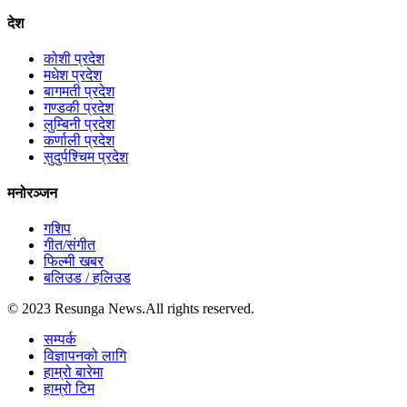
देश
कोशी प्रदेश
मधेश प्रदेश
बागमती प्रदेश
गण्डकी प्रदेश
लुम्बिनी प्रदेश
कर्णाली प्रदेश
सुदुर्पश्चिम प्रदेश
मनोरञ्जन
गशिप
गीत/संगीत
फिल्मी खबर
बलिउड / हलिउड
© 2023 Resunga News.All rights reserved.
सम्पर्क
विज्ञापनको लागि
हाम्रो बारेमा
हाम्रो टिम