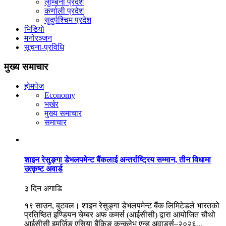
लुम्बिनी प्रदेश
कर्णाली प्रदेश
सुदुर्पश्चिम प्रदेश
भिडियाे
मनोरञ्जन
सूचना-प्रविधि
मुख्य समाचार
होमपेज
Economy
भर्खर
मुख्य समाचार
समाचार
शाइन रेसुङ्गा डेभलपमेन्ट बैंकलाई अन्तर्राष्ट्रिय सम्मान, तीन विधामा
उत्कृष्ट अवार्ड
३ दिन अगाडि
१९ साउन, बुटवल। शाइन रेसुङ्गा डेभलपमेन्ट बैंक लिमिटेडले भारतको
प्रतिष्ठित इण्डियन चेम्बर अफ कमर्स (आईसीसी) द्वारा आयोजित चौथो
आईसीसी इमर्जिङ एसिया बैंकिङ कन्क्लेभ एन्ड अवार्ड्स–२०२६...