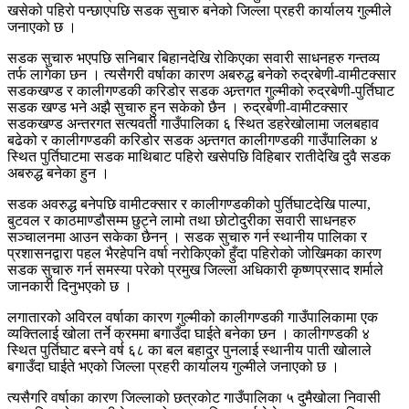
खसेको पहिरो पन्छाएपछि सडक सुचारु बनेको जिल्ला प्रहरी कार्यालय गुल्मीले
जनाएको छ ।
सडक सुचारु भएपछि सनिबार बिहानदेखि रोकिएका सवारी साधनहरु गन्तव्य
तर्फ लागेका छन । त्यसैगरी वर्षाका कारण अबरुद्ध बनेको रुद्रबेणी‐वामीटक्सार
सडकखण्ड र कालीगण्डकी करिडोर सडक अन्र्तगत गुल्मीको रुद्रबेणी‐पुर्तिघाट
सडक खण्ड भने अझै सुचारु हुन सकेको छैन । रुद्रबेणी‐वामीटक्सार
सडकखण्ड अन्तरगत सत्यवती गाउँपालिका ६ स्थित डहरेखोलामा जलबहाव
बढेको र कालीगण्डकी करिडोर सडक अन्र्तगत कालीगण्डकी गाउँपालिका ४
स्थित पुर्तिघाटमा सडक माथिबाट पहिरो खसेपछि विहिबार रातीदेखि दुवै सडक
अबरुद्ध बनेका हुन ।
सडक अवरुद्ध बनेपछि वामीटक्सार र कालीगण्डकीको पुर्तिघाटदेखि पाल्पा,
बुटवल र काठमाण्डौसम्म छुट्ने लामो तथा छोटोदुरीका सवारी साधनहरु
सञ्चालनमा आउन सकेका छैनन् । सडक सुचारु गर्न स्थानीय पालिका र
प्रशासनद्वारा पहल भैरहेपनि वर्षा नरोकिएको हुँदा पहिरोको जोखिमका कारण
सडक सुचारु गर्न समस्या परेको प्रमुख जिल्ला अधिकारी कृष्णप्रसाद शर्माले
जानकारी दिनुभएको छ ।
लगातारको अविरल वर्षाका कारण गुल्मीको कालीगण्डकी गाउँपालिकामा एक
व्यक्तिलाई खोला तर्ने क्रममा बगाउँदा घाईते बनेका छन । कालीगण्डकी ४
स्थित पुर्तिघाट बस्ने वर्ष ६८ का बल बहादुर पुनलाई स्थानीय पाती खोलाले
बगाउँदा घाईते भएको जिल्ला प्रहरी कार्यालय गुल्मीले जनाएको छ ।
त्यसैगरि वर्षाका कारण जिल्लाको छत्रकोट गाउँपालिका ५ दुमैखोला निवासी