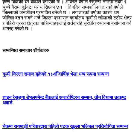
कृष्ण बिकको घर बाढीले बगाएको छ । अविरल वर्षाले रेसुङ्गा नगरपालिका ९
चुच्चे गैरामा दुईवटा घर भासिएका छन । तिनदिन सम्मको लगातारको बर्षाले
जिल्लाको जनजीवन प्रभावित बनेको छ । लगातारको बर्षाका कारण थप
जोखिम बढन सक्ने भन्दै जिल्ला प्रशासन कार्यालय गुल्मीले खोलाको टटीय क्षेत्र
र पहिरो ग्रस्त क्षेत्रका बासिन्दाहरुलाई सर्तकरहि सुरक्षीत स्थानमा बसोवास गर्न
आग्रह गरेको छ ।
सम्बन्धित समाचार शीर्षकहरु
गुल्मी जिल्ला समाज यूकेको १८औँ वार्षिक भेला भव्य रूपमा सम्पन्न
शाइन रेसुङ्गा डेभलपमेन्ट बैंकलाई अन्तर्राष्ट्रिय सम्मान, तीन विधामा उत्कृष्ट
अवार्ड
चेकमा रायमाझी परिवारद्वारा पहिलो पटक खुल्ला भलिबल प्रतियोगिता सम्पन्न