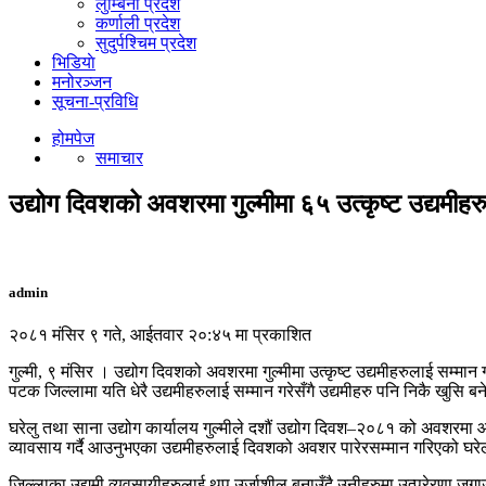
लुम्बिनी प्रदेश
कर्णाली प्रदेश
सुदुर्पश्चिम प्रदेश
भिडियाे
मनोरञ्जन
सूचना-प्रविधि
होमपेज
समाचार
उद्योग दिवशको अवशरमा गुल्मीमा ६५ उत्कृष्ट उद्यमीहर
admin
२०८१ मंसिर ९ गते, आईतवार २०:४५ मा प्रकाशित
गुल्मी, ९ मंसिर । उद्योग दिवशको अवशरमा गुल्मीमा उत्कृष्ट उद्यमीहरुलाई सम
पटक जिल्लामा यति धेरै उद्यमीहरुलाई सम्मान गरेसँगै उद्यमीहरु पनि निकै खुसि 
घरेलु तथा साना उद्योग कार्यालय गुल्मीले दशौं उद्योग दिवश–२०८१ को अवशरम
व्यावसाय गर्दै आउनुभएका उद्यमीहरुलाई दिवशको अवशर पारेरसम्मान गरिएको घरेलु
जिल्लाका उद्यमी व्यवसायीहरुलाई थप उर्जाशील बनाउँदै उनीहरुमा उत्प्रेरणा जगा