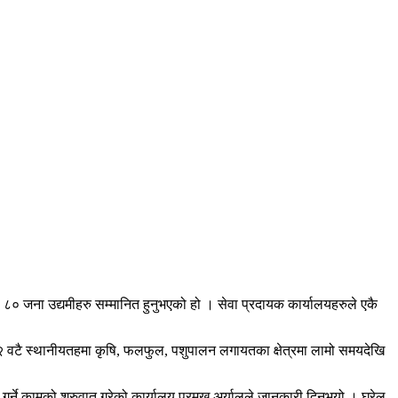
 ८० जना उद्यमीहरु सम्मानित हुनुभएको हो । सेवा प्रदायक कार्यालयहरुले एकै
१२ वटै स्थानीयतहमा कृषि, फलफुल, पशुपालन लगायतका क्षेत्रमा लामो समयदेखि
गर्ने कामको शुरुवात गरेको कार्यालय प्रमुख अर्यालले जानकारी दिनुभयो । घरेलु