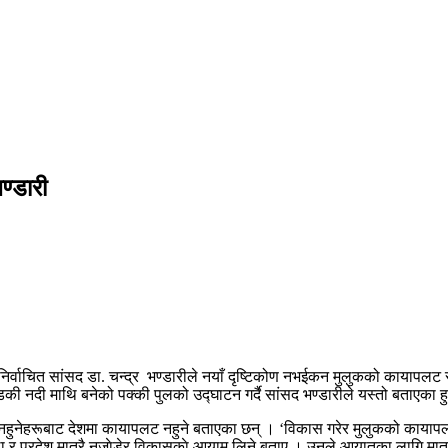
ण्डारी
बाट निर्वाचित सांसद डा. चन्द्र भण्डारीले नयाँ दृष्टिकोण नभईकन मुलुकको कायापल
्डकी नदी माथि बनेको पक्की पुलको उद्घाटन गर्दै सांसद भण्डारीले यस्तो बताएका ह
कोण नहुनेहरूबाट देशमा कायापलट नहुने बताएका छन् । ‘विकास गरेर मुलुकको कायापलट 
 प्रदेश मात्रै नजाेडेर विकासकाे आयाम लिने बताए । उनले आयातका लागि मात्रै पक