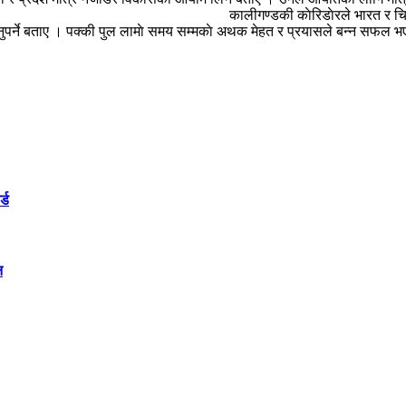
बताए । कालीगण्डकी काेरिडाेरले भारत र चिनलाई नजिककाे दुरीम
िनुपर्ने बताए । पक्की पुल लामाे समय सम्मकाे अथक मेहत र प्रयासले बन्न सफल भ
्ड
न