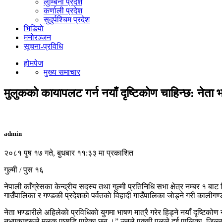
लुम्बिनी प्रदेश
कर्णाली प्रदेश
सुदुर्पश्चिम प्रदेश
भिडियाे
मनोरञ्जन
सूचना-प्रविधि
होमपेज
मुख्य समाचार
मुलुकको कायापलट गर्न नयाँ दृष्टिकोण चाहिन्छ: नेता भ
admin
२०८१ पुष १७ गते, बुधबार ११:३३ मा प्रकाशित
गुल्मी / पुस १६
नेपाली काँग्रेसका केन्द्रीय सदस्य तथा गुल्मी प्रतिनिधि सभा क्षेत्र नम्बर १ 
गाउँपालिका र गण्डकी प्रदेशकाे पर्वतकाे विहादी गाउँपालिका जाेड्ने गरी कालीगण
नेता भण्डारीले अहिलेकाे प्रविधिकाे युगमा भाषण मात्रै गरेर हिड्ने नयाँ दृष्टि
नभएकाहरूले मुलुक पछाडि पारेका छन् ।” उनले पक्की पुलले दुई पालिका, जिल्ला र