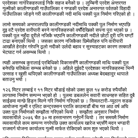
प्रदेशका नागरिकहरुलाई निकै सहज बनेको छ । लुम्बिनी प्रदेश अन्तरगत
गुल्मीको कालीगण्डकी गाउँपालिका र गण्डकी प्रदेश अन्तरगत पर्वतको विहादी
गाउँपालिका जोड्ने गरी कालीगण्डकी नदी माथि पक्की पुल निर्माण गरिएको हो ।
लामो समयको अन्तरालपछि कालीगण्डकी नदीमाथि पक्की पुल निर्माण भएपछि
दुइ वटै प्रदेश वारीपारी बस्ने नागरिकहरुको वर्षौैदेखिको सपना पुरा भएको छ ।
पक्की पुल नहुँदा दुरीले नजिकै भएपनि कालीगण्डकी नदीले छोटो दुरी पनि घण्टौं
टाढा बनाएको थियो । जसका कारण नजिकैका छिमेकीहरु पनि वारीपारी
आखाँले हेराहेर गरेपनि ठूलो नदीको उर्लदो बहाव र सुस्याहटका कारण तत्कालै
भेटघाट गर्न असम्भब थियो ।
त्यही असम्भब कुरालाई प्रबिधिको विकाससँगै कालीगण्डकी माथि पक्की पुल
बनेपछि यतिबेला सम्भब बनेको छ । अहिले दुईवटै प्रदेशका नागरिकहरुमा भिन्नै
उत्साह र खुसी थपिएको कालीगण्डकी गाउँपालिका अध्यक्ष बेदबहादुर थापाले
बताउनु भयो ।
१२६ मिटर लम्बाई र ११ मिटर चौडाई रहेको उक्त कुल १४ करोड रुपैयाँको
लागतमा निर्माण सम्पन्न भएको हो । पुलमा डबललेन सवारी साधनहरु सहित दुबै
साईडमा मान्छे हिड्न मिल्ने गरि निर्माण गरिएको छ । सिमलटारी–प्युठान सडक
आयोजना गुल्मी र एलिट कन्ट्रक्सन प्रालि काठमाडौं बीच गत आठ वर्ष अघि
उक्त पुल निर्माणको सम्झौता गरिएको थियो । सम्झौता अनुसार निर्माण
व्यवसायीले २०७६ चैत ३० मा हस्तान्तरण गर्नुपर्ने थियो । तर समयमै निर्माण
व्यवसायीले काम सम्पन्न नगरेपछि उक्त कार्यालय खारेज भएसँगै मदन भण्डारी
राजमार्ग योजना कार्यालय गुल्मी मार्फत रोकिएको काम शुरु भएको थियो ।