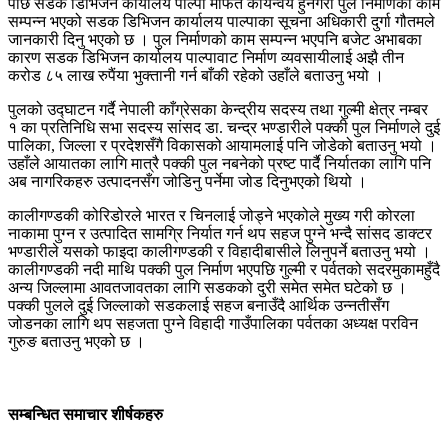
पछि सडक डिभिजन कार्यालय पाल्पा मार्फत कार्यन्वय हुनेगरी पुल निर्माणको काम
सम्पन्न भएको सडक डिभिजन कार्यालय पाल्पाका सूचना अधिकारी दुर्गा गौतमले
जानकारी दिनु भएको छ । पुल निर्माणको काम सम्पन्न भएपनि बजेट अभाबका
कारण सडक डिभिजन कार्यालय पाल्पावाट निर्माण व्यवसायीलाई अझै तीन
करोड ८५ लाख रुपैंया भुक्तानी गर्न बाँकी रहेको उहाँले बताउनु भयो ।
पुलको उद्घाटन गर्दै नेपाली काँग्रेसका केन्द्रीय सदस्य तथा गुल्मी क्षेत्र नम्बर
१ का प्रतिनिधि सभा सदस्य सांसद डा. चन्द्र भण्डारीले पक्की पुल निर्माणले दुई
पालिका, जिल्ला र प्रदेशसँगै विकासको आयामलाई पनि जोडेको बताउनु भयो ।
उहाँले आयातका लागि मात्रै पक्की पुल नबनेको प्रष्ट पार्दै निर्यातका लागि पनि
अब नागरिकहरु उत्पादनसँग जोडिनु पर्नेमा जोड दिनुभएको थियो ।
कालीगण्डकी कोरिडोरले भारत र चिनलाई जोड्ने भएकोले मुख्य गरी कोरला
नाकामा पुग्न र उत्पादित सामग्रि निर्यात गर्न थप सहज पुग्ने भन्दै सांसद डाक्टर
भण्डारीले यसको फाइदा कालीगण्डकी र विहादीबासीले लिनुपर्ने बताउनु भयो ।
कालीगण्डकी नदी माथि पक्की पुल निर्माण भएपछि गुल्मी र पर्वतको सदरमुकामहुँदै
अन्य जिल्लामा आवतजावतका लागि सडकको दुरी समेत समेत घटेको छ ।
पक्की पुलले दुई जिल्लाको सडकलाई सहज बनाउँदै आर्थिक उन्नतीसँग
जोडनका लागि थप सहजता पुग्ने विहादी गाउँपालिका पर्वतका अध्यक्ष परविन
गुरुङ बताउनु भएको छ ।
सम्बन्धित समाचार शीर्षकहरु