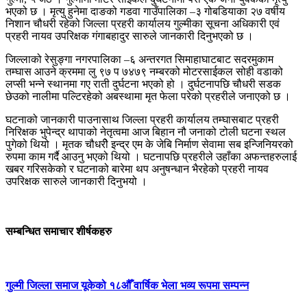
भएको छ । मृत्यु हुनेमा दाङको गडवा गाउँपालिका –३ गोबडियाका २७ वर्षीय
निशान चौधरी रहेको जिल्ला प्रहरी कार्यालय गुल्मीका सूचना अधिकारी एवं
प्रहरी नायव उपरिक्षक गंगाबहादुर सारुले जानकारी दिनुभएको छ ।
जिल्लाको रेसुङ्गा नगरपालिका –६ अन्तरगत सिमाहाघाटबाट सदरमुकाम
तम्घास आउने क्रममा लु ९७ प ७४७९ नम्बरको मोटरसाईकल सोही वडाको
लप्सी भन्ने स्थानमा गए राती दुर्घटना भएको हो । दुर्घटनापछि चौधरी सडक
छेउको नालीमा पल्टिरहेको अबस्थामा मृत फेला परेको प्रहरीले जनाएको छ ।
घटनाको जानकारी पाउनासाथ जिल्ला प्रहरी कार्यालय तम्घासबाट प्रहरी
निरिक्षक भुपेन्द्र थापाको नेतृत्वमा आज बिहान नौ जनाको टोली घटना स्थल
पुगेको थियो । मृतक चौधरीे इन्द्र एम के जेबि निर्माण सेवामा सब इन्जिनियरको
रुपमा काम गर्दै आउनु भएको थियो । घटनापछि प्रहरीले उहाँका अफन्तहरुलाई
खबर गरिसकेको र घटनाको बारेमा थप अनुषन्धान भैरहेको प्रहरी नायव
उपरिक्षक सारुले जानकारी दिनुभयो ।
सम्बन्धित समाचार शीर्षकहरु
गुल्मी जिल्ला समाज यूकेको १८औँ वार्षिक भेला भव्य रूपमा सम्पन्न