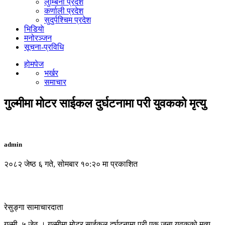
लुम्बिनी प्रदेश
कर्णाली प्रदेश
सुदुर्पश्चिम प्रदेश
भिडियाे
मनोरञ्जन
सूचना-प्रविधि
होमपेज
भर्खर
समाचार
गुल्मीमा मोटर साईकल दुर्घटनामा परी युवकको मृत्यु
admin
२०८२ जेष्ठ ६ गते, सोमबार १०:२० मा प्रकाशित
रेसुङ्गा सामाचारदाता
गुल्मी, ५ जेठ । गुल्मीमा मोटर साईकल दुर्घटनामा परी एक जना युवकको मृत्यु