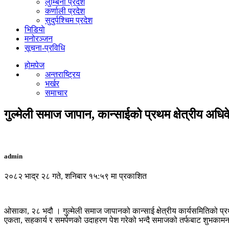
लुम्बिनी प्रदेश
कर्णाली प्रदेश
सुदुर्पश्चिम प्रदेश
भिडियाे
मनोरञ्जन
सूचना-प्रविधि
होमपेज
अन्तराष्ट्रिय
भर्खर
समाचार
गुल्मेली समाज जापान, कान्साईको प्रथम क्षेत्रीय अध
admin
२०८२ भाद्र २८ गते, शनिबार १५:५९ मा प्रकाशित
ओसाका, २८ भदौ । गुल्मेली समाज जापानको कान्साई क्षेत्रीय कार्यसमितिको प्
एकता, सहकार्य र समर्पणको उदाहरण पेश गरेको भन्दै समाजको तर्फबाट शुभकामना