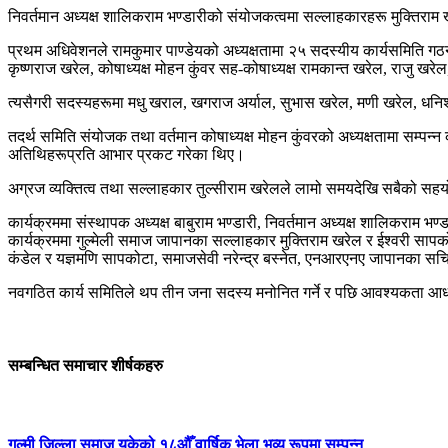
निवर्तमान अध्यक्ष शालिकराम भण्डारीको संयोजकत्वमा सल्लाहकारहरू मुक्तिराम 
प्रथम अधिवेशनले रामकुमार पाण्डेयको अध्यक्षतामा २५ सदस्यीय कार्यसमिति गठ
कृष्णराज खरेल, कोषाध्यक्ष मोहन कुंवर सह-कोषाध्यक्ष रामकान्त खरेल, राजु खर
त्यसैगरी सदस्यहरूमा मधु खराल, खगराज अर्याल, सुभास खरेल, मणी खरेल, धनिश्
तदर्थ समिति संयोजक तथा वर्तमान कोषाध्यक्ष मोहन कुंवरको अध्यक्षतामा सम्पन्न
अतिथिहरूप्रति आभार प्रकट गरेका थिए।
अग्रज व्यक्तित्व तथा सल्लाहकार तुल्सीराम खरेलले लामो समयदेखि सबैको सहयो
कार्यक्रममा संस्थापक अध्यक्ष बाबुराम भण्डारी, निवर्तमान अध्यक्ष शालिकराम
कार्यक्रममा गुल्मेली समाज जापानका सल्लाहकार मुक्तिराम खरेल र ईश्वरी सापकोट
कंडेल र यज्ञमणि सापकोटा, समाजसेवी नरेन्द्र बस्नेत, एनआरएनए जापानका सचिव 
नवगठित कार्य समितिले थप तीन जना सदस्य मनोनित गर्ने र पछि आवश्यकता आधा
सम्बन्धित समाचार शीर्षकहरु
गुल्मी जिल्ला समाज यूकेको १८औँ वार्षिक भेला भव्य रूपमा सम्पन्न