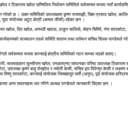
खरेल र टिकाराम खरेल सम्मिलित निर्वाचन समितिले सर्वसम्मत रूपमा नयाँ कार्यस
न गरेको छ । उक्त समितिको उपाध्यक्षमा कृष्ण रायमाझी, खिम प्रसाद खरेल, कालिक
ेल, युवा संयोजक अटुट क्षेत्री (कमल जीसी) रहेका छन ।
वर खरेल, दिप खरेल, धनपती खराल, ठाकुर चालिसे, मोहन घिमिरे, गंगा सापकोटा, ल
 कार्यक्रमको सञ्चालन तदर्थ समिति सदस्य तथा वर्तमान सचिव दिपक पाण्डेयले गरेका
गले सर्वसम्मत रूपमा कान्साई क्षेत्रीय समितिको गठन सम्भव भएको बताए।
 भण्डारी, सल्लाहकार तुल्सीराम खरेल, एनआरएनए जापानका वरिष्ठ उपाध्यक्ष टिकार
ा, उपाध्यक्ष कृष्ण बावु पोख्रेल र ज्योती केसी, सचिव द्वय दिपेन्द्र केसी र लक्
विष्णु सापकोटा, कान्साई संयोजक भिमबहादुर घर्ती (अनुप), पूर्व संयोजक हरिप्
रमा अन्य सदस्यहरू थप गरिने अध्यक्ष पाण्डेयले जानकारी दिएका छन ।