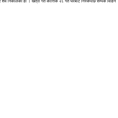
एर शव निकालेको हो । खत्री गत कात्तिक २८ गते घरबाट निस्केपछि सम्पर्क विहिन