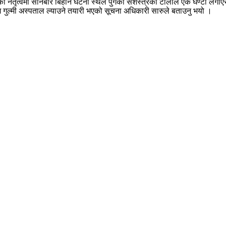
ईको नेतृत्वमा सनिबार बिहान घटना स्थल पुगेको सशस्त्रको टोलीले एक घण्टा लगा
ि गुल्मी अस्पताल ल्याउने तयारी भएको सूचना अधिकारी सारुले बताउनु भयो ।