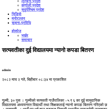
लुम्बिनी प्रदेश
कर्णाली प्रदेश
सुदुर्पश्चिम प्रदेश
भिडियाे
मनोरञ्जन
सूचना-प्रविधि
होमपेज
भर्खर
समाचार
सत्यवतीका दुई विद्यालयमा न्यानो कपडा बितरण
admin
२०८२ माघ २ गते, बिहीबार ०८:३४ मा प्रकाशित
गुल्मी, ३० पुस । गुल्मीको सत्यवती गाउँपालिका –५ र ६ का दुई सामुदायिक
विद्यालयमा अध्ययनरत विद्यार्थी तथा शिक्षकलाई न्यानो कपडा बितरण गरिएको छ