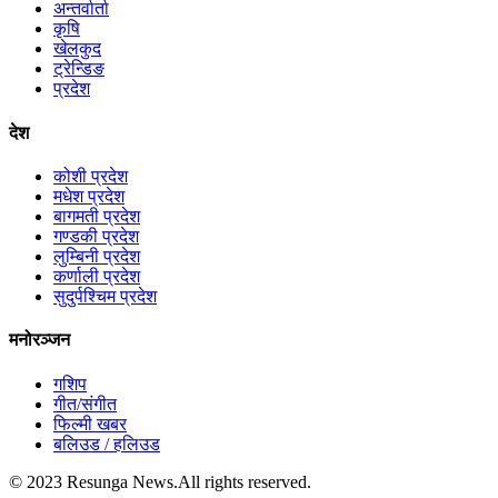
अन्तर्वार्ता
कृषि
खेलकुद
ट्रेन्डिङ
प्रदेश
देश
कोशी प्रदेश
मधेश प्रदेश
बागमती प्रदेश
गण्डकी प्रदेश
लुम्बिनी प्रदेश
कर्णाली प्रदेश
सुदुर्पश्चिम प्रदेश
मनोरञ्जन
गशिप
गीत/संगीत
फिल्मी खबर
बलिउड / हलिउड
© 2023 Resunga News.All rights reserved.