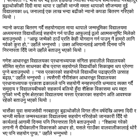
। सत्यवती –८ भार्से घर भई हाल हङकङ निवासी स्थानीय समाजसेवी नरबहादुर
बुढाथोकीकी दिदी माया थापा र उहाँकी भान्जी ममता थापाको सौजन्यमा दुई
विद्यालयका ७६ जनालाई एक लाख भन्दा बढीको न्यानो कपडा बितरण गरिएको
थियो ।
न्यानो कपडा बितरण गर्दै सहयोगदाता माया थापाले जन्मभूमिका विद्यालयमा
अध्ययनरत विद्यार्थीलाई सहयोग गर्न पाउँदा आफुलाई ठूलो आत्मसन्तुष्टि मिलेको
बताउनुभयो । “आफू जन्मेको ठाउँ प्रति केही योगदान गर्न पाउनु नै हाम्रो लागि
गर्वको कुरा हो,” उहाँले भन्नुभयो । उक्त अभियानलाई आगामी दिनमा पनि
निरन्तरता दिँदै जाने उहाँले बताउनु भएको थियो ।
गणेश आधारभूत विद्यालयका प्रधानाध्यापक संगिता ज्ञवालीले विद्यालयको
सीमित स्रोत साधनका बीच प्राप्त सहयोगले विद्यार्थीको सिकाइमा थप प्रेरणा
पुग्ने बताउनुभयो । “यस प्रकारको सहयोगले विद्यार्थीमा पढाइप्रति उत्साह
बढ्छ,” उहाँले भन्नुभयो । त्यसैगरी गौरीशंकर आधारभूत विद्यालयका
प्रधानाध्यापक प्रकाश ढकालले पनि सहयोगी मनहरुप्रति धन्यवाद व्यक्त गर्दै
समुदाय र विद्यालयबीचको सहकार्य बलियो हुँदा शैक्षिक विकासमा थप मद्दत
पुगेको भन्दै दुर्गम क्षेत्रका विद्यालयमा यस्ता प्रकारका सहयोग अति आवश्यक
रहेको बताउनु भएको थियो ।
भार्सेका युवा समाजसेवी नरबहादुर बुढाथोकीले विगत तीन वर्षदेखि आफ्ना दिदी र
भान्जी मार्फत जन्मस्थलका विद्यालयमा सहयोग गरिरहेको जानकारी दिँदै यो
कार्यलाई आगामी दिनमा पनि निरन्तरता दिने बताउनुभयो । “शिक्षामा गरेको
लगानी नै दीर्घकालीन विकासको आधार हो, यसले गााउँका वालवालीकालाई थोरै
भए पनि सहयोग पुग्छ,” उहाँले भन्नुभयो ।