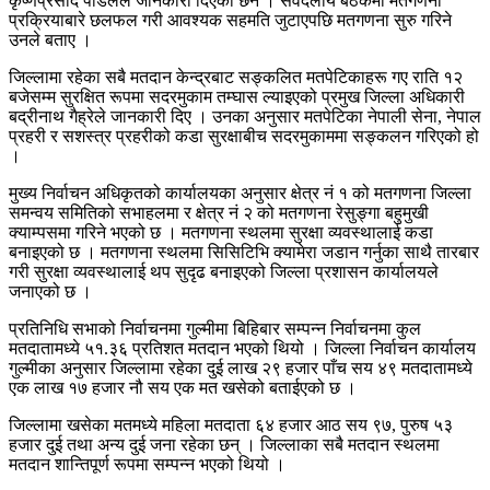
कृष्णप्रसाद पौडेलले जानकारी दिएका छन । सर्वदलीय बैठकमा मतगणना
प्रक्रियाबारे छलफल गरी आवश्यक सहमति जुटाएपछि मतगणना सुरु गरिने
उनले बताए ।
जिल्लामा रहेका सबै मतदान केन्द्रबाट सङ्कलित मतपेटिकाहरू गए राति १२
बजेसम्म सुरक्षित रूपमा सदरमुकाम तम्घास ल्याइएको प्रमुख जिल्ला अधिकारी
बद्रीनाथ गैह्रेले जानकारी दिए । उनका अनुसार मतपेटिका नेपाली सेना, नेपाल
प्रहरी र सशस्त्र प्रहरीको कडा सुरक्षाबीच सदरमुकाममा सङ्कलन गरिएको हो
।
मुख्य निर्वाचन अधिकृतको कार्यालयका अनुसार क्षेत्र नं १ को मतगणना जिल्ला
समन्वय समितिको सभाहलमा र क्षेत्र नं २ को मतगणना रेसुङ्गा बहुमुखी
क्याम्पसमा गरिने भएको छ । मतगणना स्थलमा सुरक्षा व्यवस्थालाई कडा
बनाइएको छ । मतगणना स्थलमा सिसिटिभि क्यामेरा जडान गर्नुका साथै तारबार
गरी सुरक्षा व्यवस्थालाई थप सुदृढ बनाइएको जिल्ला प्रशासन कार्यालयले
जनाएको छ ।
प्रतिनिधि सभाको निर्वाचनमा गुल्मीमा बिहिबार सम्पन्न निर्वाचनमा कुल
मतदातामध्ये ५१.३६ प्रतिशत मतदान भएको थियो । जिल्ला निर्वाचन कार्यालय
गुल्मीका अनुसार जिल्लामा रहेका दुई लाख २९ हजार पाँच सय ४९ मतदातामध्ये
एक लाख १७ हजार नौ सय एक मत खसेको बताईएको छ ।
जिल्लामा खसेका मतमध्ये महिला मतदाता ६४ हजार आठ सय ९७, पुरुष ५३
हजार दुई तथा अन्य दुई जना रहेका छन् । जिल्लाका सबै मतदान स्थलमा
मतदान शान्तिपूर्ण रूपमा सम्पन्न भएको थियो ।