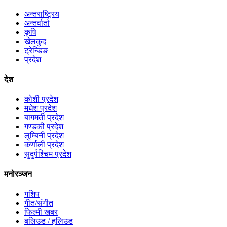
अन्तराष्ट्रिय
अन्तर्वार्ता
कृषि
खेलकुद
ट्रेन्डिङ
प्रदेश
देश
कोशी प्रदेश
मधेश प्रदेश
बागमती प्रदेश
गण्डकी प्रदेश
लुम्बिनी प्रदेश
कर्णाली प्रदेश
सुदुर्पश्चिम प्रदेश
मनोरञ्जन
गशिप
गीत/संगीत
फिल्मी खबर
बलिउड / हलिउड