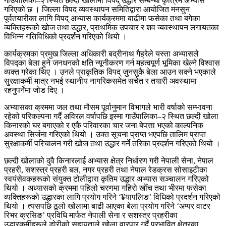
गाउँपालिका–२ स्थित छल्दी खोलामा विपद् उद्धार सम्बन्धी कृत्रिम अभ्यास
गरिएको छ । जिल्ला विपद व्यवस्थापन समितिद्वारा आयोजित मनसुन
पूर्वतयारीका लागि विपद् अभ्यास कार्यक्रममा बाढीमा फसेका तथा बगेका
व्यक्तिहरूको खोज तथा उद्धार, प्राथमिक उपचार र शव व्यवस्थापन लगायतका
विभिन्न गतिविधिको प्रदर्शन गरिएको थियो ।
कार्यक्रमका प्रमुख जिल्ला अधिकारी बद्रीनाथ गैह्रेले यस्ता अभ्यासले
विपद्का बेला हुने जनधनको क्षति न्यूनीकरण गर्न महत्वपूर्ण भूमिका खेल्ने विश्वास
व्यक्त गरेका थिए । उनले प्राकृतिक विपद् जुनसुकै बेला आउन सक्ने भएकाले
सुरक्षाकर्मी मात्र नभई स्थानीय नागरिकसमेत सचेत र तयारी अवस्थामा
रहनुपर्नेमा जोड दिए ।
अभ्यासका क्रममा जल तथा मौसम पूर्वानुमान विभागले भारी वर्षाको सम्भावना
रहेको परिकल्पना गर्दै अविरल वर्षापछि इस्मा गाउँपालिका–२ स्थित छल्दी खोला
किनारको घर बगाएको र एकै परिवारका चार जना बेपत्ता भएको काल्पनिक
अवस्था सिर्जना गरिएको थियो । उक्त सूचना प्राप्त भएपछि तालिम प्राप्त
सुरक्षाकर्मी परिचालन गरी खोज तथा उद्धार गर्ने तरिका प्रदर्शन गरिएको थियो ।
छल्दी खोलाको दुवै किनारलाई अभ्यास क्षेत्र निर्धारण गरी नेपाली सेना, नेपाल
प्रहरी, सशस्त्र प्रहरी बल, नगर प्रहरी तथा नेपाल रेडक्रस सोसाइटीका
स्वयंसेवकहरूको संयुक्त टोलीद्वारा कृतिम उद्धार अभ्यास सञ्चालन गरिएको
थियो । अध्यासको क्रममा पहिलो चरणमा गहिरो खोँच तथा भीरमा फसेका
व्यक्तिहरूको उद्धारका लागि प्रयोग गरिने ‘¥यापलिङ’ विधिको प्रदर्शन गरिएको
थियो । त्यसपछि ठूलो खोलामा बाढी आएका बेला प्रयोग गरिने ‘अप्पर वाटर
रिभर क्रसिङ’ प्रविधि मार्फत नेपाली सेना र सशस्त्र प्रहरीका
उद्धारकर्मीहरूले डोरीको सहायताले खोला वारपार गर्दै प्रभावित क्षेत्रका