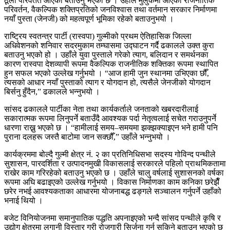
ठूलो परिवर्तत आएको बताउनु भएको छ । उहाँले मुलुकमा आएको राजनीतिक
परिवर्तन, वैकल्पिक शक्तिप्रतिको जनविश्वास तथा वर्तमान सरकार निर्माणमा
नयाँ पुस्ता (जेनजी) को महत्वपूर्ण भूमिका रहेको बताउनुभयो ।
राष्ट्रिय स्वतन्त्र पार्टी (रास्वपा) गुल्मीको प्रथम ऐतिहासिक जिल्ला
अधिवेशनको शनिवार सदरमुकाम तम्घासमा उद्घाटन गर्दै ढकालले उक्त कुरा
बताउनु भएको हो । उहाँले युवा पुस्ताले गरेको त्याग, बलिदान र समर्थनका
कारण रास्वपा देशव्यापी रूपमा वैकल्पिक राजनीतिक शक्तिका रूपमा स्थापित
हुन सफल भएको उल्लेख गर्नुभयो । “आज हामी जुन स्थानमा उभिएका छौँ,
त्यसको आधार नयाँ पुस्ताको त्याग र योगदान हो, त्यसैले जेनजीको योगदान
बिर्सनु हुँदैन,” ढकालले भन्नुभयो ।
सांसद ढकालले पार्टीका नेता तथा कार्यकर्ताले जनताको खबरदारीलाई
सकारात्मक रूपमा लिनुपर्ने बताउँदै आवश्यक पर्दा नेतृत्वलाई सचेत गराउनुपर्ने
धारणा राख्नु भएको छ । “हामीलाई समय–समयमा झक्झक्याइएन भने हामी पनि
पुराना दलहरू जस्तै बाटोमा जान सक्छौँ,” उहाँले भन्नुभयो ।
कार्यक्रममा बोल्दै गुल्मी क्षेत्र नं. २ का प्रतिनिधिसभा सदस्य गोविन्द पन्थीले
सुशासन, पारदर्शिता र उत्पादनमुखी विकासलाई सरकारले पहिलो प्राथमिकतामा
राखेर काम गरिरहेको बताउनु भएको छ । उहाँले चालु वर्षलाई सुशासनको वर्षका
रूपमा अघि बढाइएको उल्लेख गर्नुभयो । विकास निर्माणका काम कनिका छरेझैँ
छरेर नभई आवश्यकताका आधारमा योजनाबद्ध ढङ्गले सञ्चालन गर्नुपर्ने उहाँको
भनाई थियो ।
बजेट विनियोजनमा समानुपातिक पद्धति अपनाइएको भन्दै सांसद पन्थीले कृषि र
उद्योग क्षेत्रमा लगानी विस्तार गरी रोजगारी सिर्जना गर्न सकिने बताउनु भएको छ