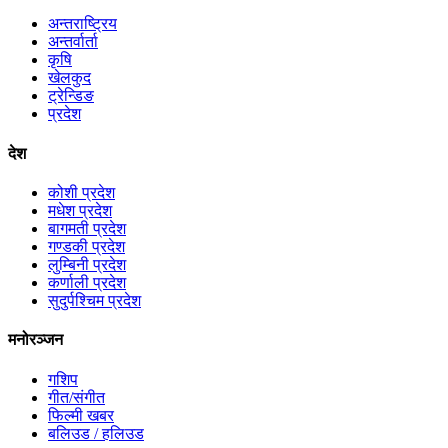
अन्तराष्ट्रिय
अन्तर्वार्ता
कृषि
खेलकुद
ट्रेन्डिङ
प्रदेश
देश
कोशी प्रदेश
मधेश प्रदेश
बागमती प्रदेश
गण्डकी प्रदेश
लुम्बिनी प्रदेश
कर्णाली प्रदेश
सुदुर्पश्चिम प्रदेश
मनोरञ्जन
गशिप
गीत/संगीत
फिल्मी खबर
बलिउड / हलिउड