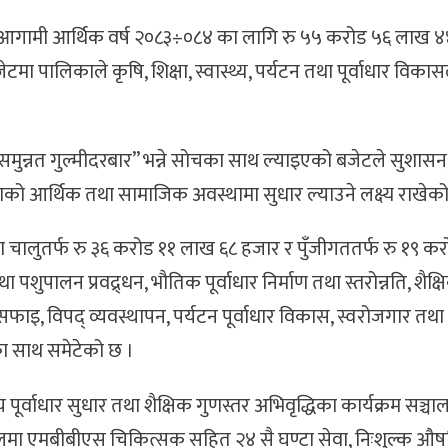
ाले आगामी आर्थिक वर्ष २०८३÷०८४ का लागि रु ५५ करोड ५६ लाख 
टमा पालिकाले कृषि, शिक्षा, स्वास्थ्य, पर्यटन तथा पूर्वाधार विका
न्नत गुल्मीदरबार” भन्ने सोचका साथ ल्याइएको बजेटले सुशासन, स
लिकाको आर्थिक तथा सामाजिक अवस्थामा सुधार ल्याउने लक्ष्य राखेक
जेटमा चालुतर्फ रु ३६ करोड ११ लाख ६८ हजार र पुँजीगततर्फ रु १९ क
पालन प्रवद्र्धन, भौतिक पूर्वाधार निर्माण तथा स्तरोन्नति, शैक्ष
सरसफाइ, विपद् व्यवस्थापन, पर्यटन पूर्वाधार विकास, स्वरोजगार तथ
का साथ समेटेको छ ।
ालय पूर्वाधार सुधार तथा शैक्षिक गुणस्तर अभिवृद्धिका कार्यक्रम सञ्च
्पतालमा एमबीबीएस चिकित्सक सहित २४ सै घण्टा सेवा, निःशुल्क औष