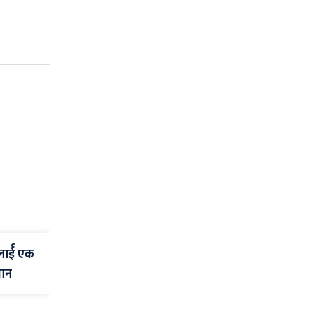
रलार्ई एक
मान