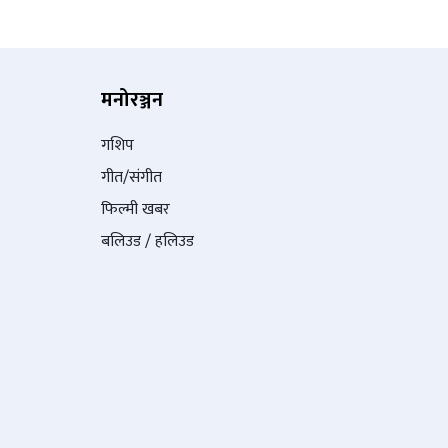
मनोरञ्जन
गशिप
गीत/संगीत
फिल्मी खबर
बलिउड / हलिउड