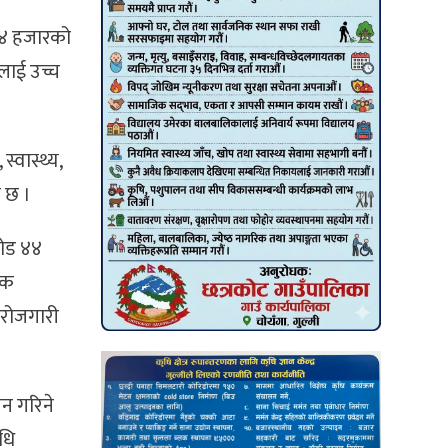
४४ हजारको
सलाई उच्च
्वास्थ्य,
ो छ ।
रोड ४४
िक
ा रोजगारी
ालन गरिने
धि