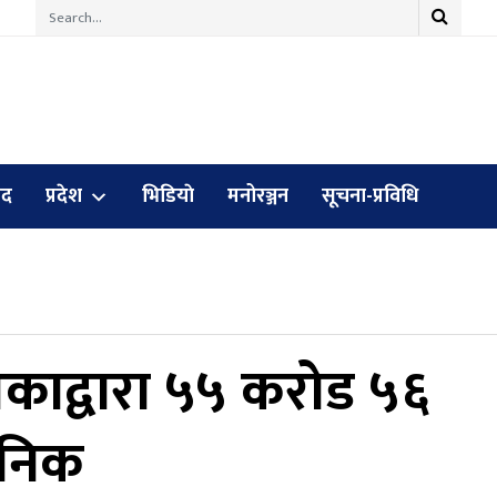
ुद
प्रदेश
भिडियाे
मनोरञ्जन
सूचना-प्रविधि
िकाद्वारा ५५ करोड ५६
जनिक