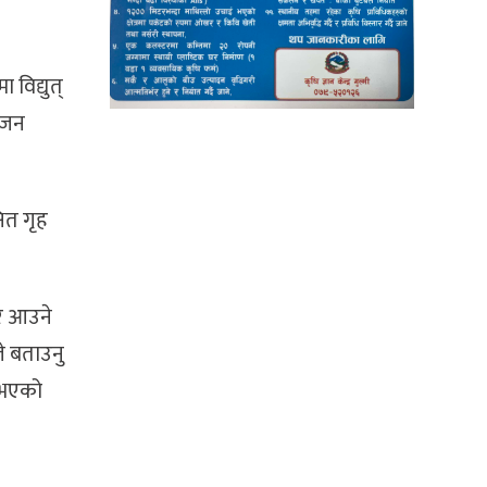
 विद्युत्
ोजन
ित गृह
ार आउने
ले बताउनु
ुभएको