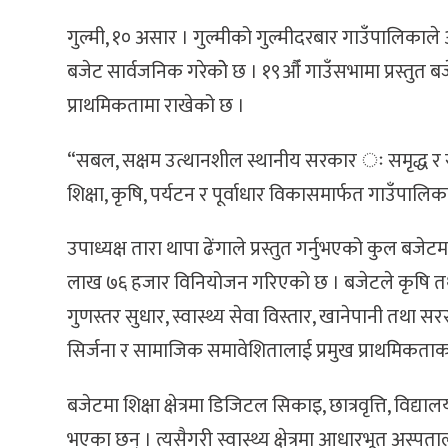
गुल्मी, १० असार । गुल्मीको गुल्मीदरबार गाउँपालिक
बजेट सार्वजनिक गरेकोे छ । १९औँ गाउँसभामा प्रस्तुत बजे
प्राथमिकतामा राखेको छ ।
“सबल, सक्षम उत्थानशील स्थानीय सरकार ः समृद्ध र समु
शिक्षा, कृषि, पर्यटन र पूर्वाधार विकासमार्फत गाउँपा
उपाध्यक्ष तारा थापा ढेंगाले प्रस्तुत गर्नुभएको कुल ब
लाख ७६ हजार विनियोजन गरिएको छ । बजेटले कृषि तथा पशु
गुणस्तर सुधार, स्वास्थ्य सेवा विस्तार, खानेपानी तथा 
सिर्जना र सामाजिक समावेशितालाई प्रमुख प्राथमिकता
बजेटमा शिक्षा क्षेत्रमा डिजिटल सिकाइ, छात्रवृत्ति, विद्य
भएका छन् । त्यसैगरी स्वास्थ्य क्षेत्रमा आधारभूत अस