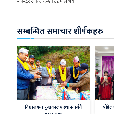
नभन्देउ व्यक्ति कस्तो बदमास भयो
सम्बन्धित समाचार शीर्षकहरु
विद्यालयमा पुस्तकालय स्थापनासँगै
पौडेल