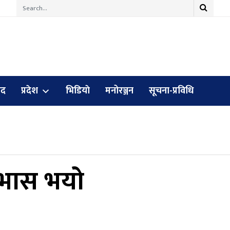
ुद
प्रदेश
भिडियाे
मनोरञ्जन
सूचना-प्रविधि
भास भयो