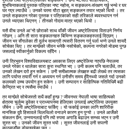
पुस्तक तथा पत्रपत्रिकाको सङ्कलन । उनी भेटेजति साहित्यकार,
शुभचिन्तकलाई पुस्तक पत्रिका नष्ट नहोस्, म सङ्कलन-संरक्षण गर्छु भन्थे र घर
घर गएर ल्याउँथे । उनको घरमा यौटा बृहत् सङ्कलन तयार भएको थियो । तर
उनले सङ्कलन गरेका पुस्तक र पत्रिकाको सही तरिकाले ब्यवस्थापन गर्न
उनले भ्याएका थिएनन् । तीनको गोदाम मात्र भएको थियो ।
यसै वीच उनले आˆनो छोराको साथ वाँकी जीवन अष्ट्रेलियामा विताउने निर्णय
गरेछन् । अनि ती सारा सङ्कलनहरु बिभिन्न सङ्कलकहरुलाई दिएछन् ।
जीवन भर सँगालेका ती दुर्लभ सामाग्री त्यसरी वितरण गर्नु पर्ला भन्ने उनले शायदै
सोचेका थिए । तर मान्छेको जीवन भनेकै नसोचेको, कल्पना नगरेको मोडमा पुग्छ
जसलाई स्वीकार्नुको विकल्प रहँदैन ।
उनी त्रिभुवन विश्वविद्यालयबाट अवकास लिएर अष्ट्रेलिया गएपछि नेपालमा
उनले गरेका र थालेका सारा कुरा स्थगित भए । उनी कलम पनि चलाउँथे, तर
उनको लेखन दरो हुन सकेन । उनी समीक्षात्मक लेखहरु बढी लेख्थे तर त्यसका
लागि पर्याप्त तयारी गर्न र अध्ययन गर्न उनीसँग समय हुँदैनथ्यो जसले गर्दा उनको
कलमको उच्च उपयोग हुन सकेन । उनी सम्पादन र साहित्यिक गतिविधिमै बढी
केन्द्रित भए र त्यसैमा रमाउँथे ।
तर मान्छेले सोचेजस्तो सधैं कहाँ हुन्छ ? जीवनभर नेपाली भाषा साहित्यको
क्षेत्रमा चुर्लुम्म डुवेका र प्राध्यापनमा हेलिएका उनलाई अष्ट्रेलिया उपयुक्त
जँचेन । उनी अष्ट्रेलियाबाट फर्किए । यो फर्काई उनका लागि शारिरीक
मानसिक दुवै हिसावले थिलथिलो वनाउने कारण हुन पुग्यो । उनले आर्जेको
संकलन छैन, उन्नयनलाई पनि त्यो रुपमा अगाडि बढाउन सम्भव भएन र उनी
सुस्त भए । उनको जीवन सुस्त भयो । सुस्त जीवनलाई उनी सपत्नी
काठमाडौंमा डोर्‍याइरहेका छन् ।