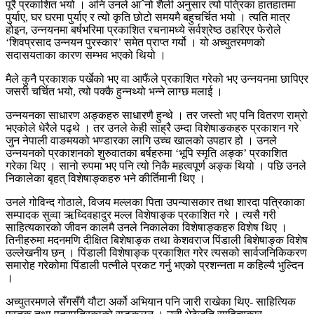
पूरै प्रकाशित भयो । अनि उनले आˆनो शैली अनुसार त्यो पत्रिका हातहातमा
पुर्याए, घर घरमा पुर्याए र त्यो कृति छोटो समयमै बहुचर्चित भयो । त्यति मात्र
होइन, उन्नयनमा बर्षभरिमा प्रकाशित रचनामध्ये सर्वश्रेष्ठ ठहरिएर फेरोले
‘शिवप्रसाद उन्नयन पुरस्कार’ समेत प्राप्त गर्यो । यो अच्युतरमणको
सदासयताका कारण सम्भव भएको थियो ।
मैले कुनै प्रकाशक पर्खेको भए वा आफैंले प्रकाशित गरेको भए उन्नयनमा छापिएर
जसरी चर्चित भयो, त्यो पक्कै हुन्नथ्यो भन्ने लाग्छ मलाई ।
उन्नयनका साधारण अङ्कहरु साधारणै हुन्थे । तर जस्तो भए पनि वितरण राम्रो
भएकोले धेरैले पढ्थे । तर उनले केही साह्रै उम्दा विशेषाङकहरु प्रकाशन गरे
जुन नेपाली वाङमयको भण्डारका लागि उच्च खालको उपहार हो । उनले
उन्नयनको प्रकाशनको शुरुवातका बर्षहरुमा ‘भूपि स्मृति अङ्क’ प्रकाशित
गरेका थिए । सानो रुपमा भए पनि त्यो निकै महत्वपूर्ण अङ्क थियो । पछि उनले
निकालेका बृहत् विशेषाङ्कहरु भने कीर्तिमानी थिए ।
उनले गोविन्द गोठाले, विजय मल्लका पिता उपन्यासकार तथा शारदा पत्रिकाका
सम्पादक सुव्वा ऋध्दिवहादुर मल्ल विशेषाङ्क प्रकाशित गरे । त्यसै गरी
साहित्यकारको जीवन कालमै उनले निकालेका विशेषाङ्कहरु विशेष थिए ।
तिनीहरुमा मदनमणि दीक्षित बिशेषाङ्क तथा केशवराज पिंडाली बिशेषाङ्क विशेष
उल्लेखनीय छन् । पिंडाली विशेषाङ्क प्रकाशित गरेर त्यसको सार्वजनिकिकरण
समारोह गरेकोमा पिंडाली पत्नीले प्रकट गर्नु भएको प्रशन्नता म कहिल्यै भुल्दिन
।
अच्युतरमणले सँगसँगै यौटा अर्को अभियान पनि जारी राखेका थिए- साहित्यिक