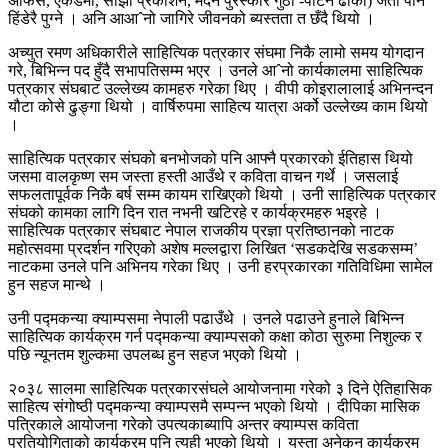
अफिस, एकेडेमी, साझा प्रकाशन, मदन पुरस्कार गुठी -पाटन ढोका) जता पनि
हिंडेरै पुग्ने । अनि आआˆनो जागिरे जीवनको ब्यस्तता त छँदै थियो ।
अच्युत रमण अधिकारीले साहित्यिक पत्रकार संघमा निकै लामो समय योगदान
गरे, बिभिन्न पद हुँदै सभापतिसम्म भएर । उनले आˆनो कार्यकालमा साहित्यिक
पत्रकार संघबाट उल्लेख्य कामहरु गरेका थिए । वीपी कोइरालालाई अभिनन्दन
यौटा कोसे ढुङ्गा थियो । वार्षिरुपमा साहित्य यात्रा अर्को उल्लेख्य काम थियो
।
साहित्यिक पत्रकार संघको बनभोजको पनि आफ्नै प्रकारको ईतिहास थियो
जसमा वालकृष्ण सम जस्ता हस्ती आउँथे र कविता वाचन गर्थे । जसलाई
सफलतापूर्वक निकै बर्ष सम्म कायम राखिएको थियो । उनी साहित्यिक पत्रकार
संघको कामका लागि दिन रात नभनी खटिरहे र कार्यक्रमहरु भइरहे ।
साहित्यिक पत्रकार संघबाट नेपाल राजकीय प्रज्ञा प्रतिष्ठानको नाटक
महोत्सवमा प्रदर्शन गरिएको अशेष मल्लद्वारा लिखित ‘सडकदेखि सडकसम्म’
नाटकमा उनले पनि अभिनय गरेका थिए । उनी हरप्रकारका गतिविधिमा सामेल
हुन सहज मान्थे ।
उनी पद्मकन्या क्याम्पसमा नेपाली पढाउँथे । उनले पढाउने हुनाले बिभिन्न
साहित्यिक कार्यक्रम गर्न पद्मकन्या क्याम्पसको कक्षा कोठा सुरुमा निशुल्क र
पछि न्यूनतम शुल्कमा उपलब्ध हुन सहज भएको थियो ।
२०३८ सालमा साहित्यिक पत्रकारसंघले आयोजनामा गरेको ३ दिने ऐतिहासिक
साहित्य संगोष्ठी पद्मकन्या क्याम्पसमै सम्पन्न भएको थियो । दीपिका मासिक
पत्रिकाले आयोजना गरेको उपत्यकाब्यापि अन्तर क्याम्पस कविता
प्रतियोगिताको कार्यक्रम पनि त्यही भएको थियो । यस्ता अनेकन कार्यक्रम