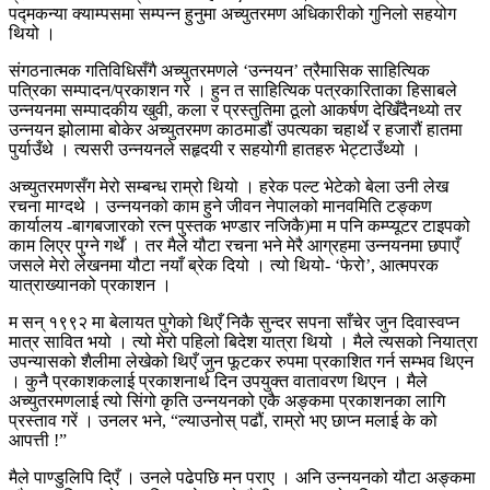
पद्मकन्या क्याम्पसमा सम्पन्न हुनुमा अच्युतरमण अधिकारीको गुनिलो सहयोग
थियो ।
संगठनात्मक गतिविधिसँगै अच्युतरमणले ‘उन्नयन’ त्रैमासिक साहित्यिक
पत्रिका सम्पादन/प्रकाशन गरे । हुन त साहित्यिक पत्रकारिताका हिसाबले
उन्नयनमा सम्पादकीय खुवी, कला र प्रस्तुतिमा ठूलो आकर्षण देखिँदैनथ्यो तर
उन्नयन झोलामा बोकेर अच्युतरमण काठमाडौं उपत्यका चहार्थे र हजारौं हातमा
पुर्याउँथे । त्यसरी उन्नयनले सहृदयी र सहयोगी हातहरु भेट्टाउँथ्यो ।
अच्युतरमणसँग मेरो सम्बन्ध राम्रो थियो । हरेक पल्ट भेटेको बेला उनी लेख
रचना माग्दथे । उन्नयनको काम हुने जीवन नेपालको मानवमिति टङ्कण
कार्यालय -बागबजारको रत्न पुस्तक भण्डार नजिकै)मा म पनि कम्प्यूटर टाइपको
काम लिएर पुग्ने गर्थें । तर मैले यौटा रचना भने मेरै आग्रहमा उन्नयनमा छपाएँ
जसले मेरो लेखनमा यौटा नयाँ ब्रेक दियो । त्यो थियो- ‘फेरो’, आत्मपरक
यात्राख्यानको प्रकाशन ।
म सन् १९९२ मा बेलायत पुगेको थिएँ निकै सुन्दर सपना साँचेर जुन दिवास्वप्न
मात्र सावित भयो । त्यो मेरो पहिलो बिदेश यात्रा थियो । मैले त्यसको नियात्रा
उपन्यासको शैलीमा लेखेको थिएँ जुन फूटकर रुपमा प्रकाशित गर्न सम्भव थिएन
। कुनै प्रकाशकलाई प्रकाशनार्थ दिन उपयुक्त वातावरण थिएन । मैले
अच्युतरमणलाई त्यो सिंगो कृति उन्नयनको एकै अङ्कमा प्रकाशनका लागि
प्रस्ताव गरें । उनलर भने, “ल्याउनोस् पढौं, राम्रो भए छाप्न मलाई के को
आपत्ती !”
मैले पाण्डुलिपि दिएँ । उनले पढेपछि मन पराए । अनि उन्नयनको यौटा अङ्कमा