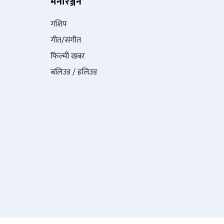
मनोरञ्जन
गशिप
गीत/संगीत
फिल्मी खबर
बलिउड / हलिउड