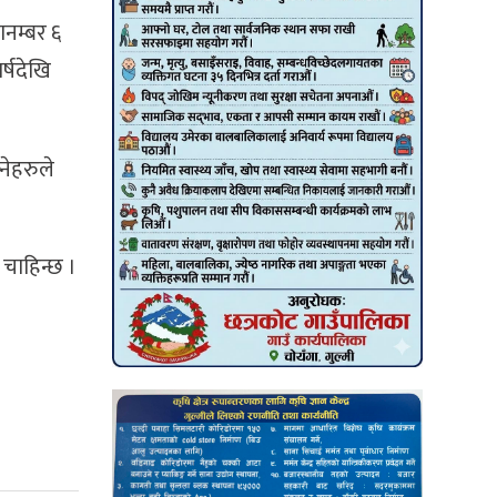
ानम्बर ६
र्षदेखि
नेहरुले
 चाहिन्छ ।