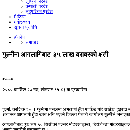
लुम्बिनी प्रदेश
कर्णाली प्रदेश
सुदुर्पश्चिम प्रदेश
भिडियाे
मनोरञ्जन
सूचना-प्रविधि
होमपेज
समाचार
गुल्मीमा आगलागिबाट ३५ लाख बराबरको क्षती
admin
२०८० कार्तिक २० गते, सोमबार ११:४९ मा प्रकाशित
गुल्मी, कात्तिक २० । गुल्मीमा पसलमा आगलागी हुँदा पार्किङ गरि राखेका दुइ
अचानक आगलागी हुँदा उक्त क्षति भएको जिल्ला प्रहरी कार्यालय गुल्मीले जनाएक
आगलागीबाट एक सय ५० सिसीको पल्सर मोटरसाइकल, हिरोहोण्डा मोटरसाइकल समेत 
भएको प्रहरीले जनाएको छ ।