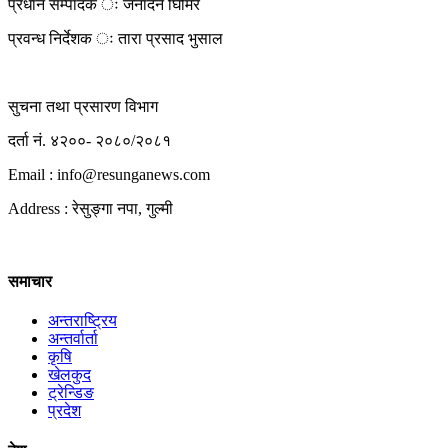
प्रधान सम्पादक ः जनार्दन घिमिरे
प्रवन्ध निर्देशक ः तारा प्रसाद भुसाल
सुचना तथा प्रसारण विभाग
दर्ता नं. ४२००- २०८०/२०८१
Email : info@
resunganews.com
Address : रेसुङ्गा नपा, गुल्मी
समाचार
अन्तराष्ट्रिय
अन्तर्वार्ता
कृषि
खेलकुद
ट्रेन्डिङ
प्रदेश