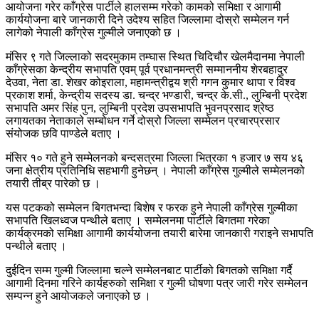
आयोजना गरेर काँग्रेस पार्टीले हालसम्म गरेको कामको समिक्षा र आगामी
कार्ययोजना बारे जानकारी दिने उदेश्य सहित जिल्लामा दोस्रो सम्मेलन गर्न
लागेको नेपाली काँग्रेस गुल्मीले जनाएको छ ।
मंसिर ९ गते जिल्लाको सदरमुकाम तम्घास स्थित चिदिचौर खेलमैदानमा नेपाली
काँग्रेसका केन्द्रीय सभापति एवम् पूर्व प्रधानमन्त्री सम्माननीय शेरबहादुर
देउवा, नेता डा. शेखर कोइराला, महामन्त्रीद्वय श्री गगन कुमार थापा र विश्व
प्रकाश शर्मा, केन्द्रीय सदस्य डा. चन्द्र भण्डारी, चन्द्र के.सी., लुम्बिनी प्रदेश
सभापति अमर सिंह पुन, लुम्बिनी प्रदेश उपसभापति भुवनप्रसाद श्रेष्ठ
लगायतका नेताकाले सम्बोधन गर्ने दोस्रो जिल्ला सम्मेलन प्रचारप्रसार
संयोजक छवि पाण्डेले बताए ।
मंसिर १० गते हुने सम्मेलनको बन्दसत्रमा जिल्ला भित्रका १ हजार ७ सय ४६
जना क्षेत्रीय प्रतिनिधि सहभागी हुनेछन् । नेपाली काँग्रेस गुल्मीले सम्मेलनको
तयारी तीब्र पारेको छ ।
यस पटकको सम्मेलन बिगतभन्दा बिशेष र फरक हुने नेपाली काँग्रेस गुल्मीका
सभापति खिलध्वज पन्थीले बताए । सम्मेलनमा पार्टीले बिगतमा गरेका
कार्यक्रमको समिक्षा आगामी कार्ययोजना तयारी बारेमा जानकारी गराइने सभापति
पन्थीले बताए ।
दुईदिन सम्म गुल्मी जिल्लामा चल्ने सम्मेलनबाट पार्टीको बिगतको समिक्षा गर्दै
आगामी दिनमा गरिने कार्यहरुको समिक्षा र गुल्मी घोषणा पत्र जारी गरेर सम्मेलन
सम्पन्न हुने आयोजकले जनाएको छ ।