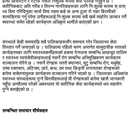
हेल्थ असिस्टेन र स्टाफ नर्सले निशुल्क रूपमा सेवा प्रवाह गर्नुहुने छ ।
क्लीनिकबाट अति गरीब र विपन्न नागरिकहरूका लागि निःशुल्क रूपमा स् वास्
थ्य विमा गरिदिनुका साथै विमा रकम बाहे क अन्य ठुला रो गका बिरामीको
शल्यक्रिया गर्नु परेमा उनीहरूलाई निःशुल्क रूपमा सबै खर्च व्यहोरेर उपचार गर्ने
ब्यवस्था समेत रहेको कार्यक्रम अधिकृत थामीले बताएकी छन ।
संस्थाले केही समयपछि सबै पालिकाहरूसँग समन्वय गरेर जिल्लाभर सेवा
विस्तार गर्ने जनाएको छ । पालिकामा पहिलो चरण अन्तर्गत सामुदायीक स्तरको
कार्यक्रमका लागि स्वास्थ्यकर्मीहरूको हकमा पेनप्लस सम्बन्धि आधाभूत तालिम
र स्वास्थ्य स्वयंसेवीकाहरूलाई नसर्ने रोग सम्बन्धि अभिमुखिकरण कार्यक्रम
सञ्चालन गरिने छ । नसर्ने रोगहरू जस्तै क्यान्सर, मुटु सम्बन्धि रोग, मधुमेह,
उच्च रक्तचाप, अटिजम, छारे, बाथ, दम तथा किड्नी लगायतका रोगहरूको
बारेमा सचेतनामुलक कार्यक्रम सञ्चालन गरिने भएको छ । जिल्लाका अधिकांस
स्वास्थ्य संस्थाहरूमा पुग्ने बिरामीहरूलाई यी रोगहरूको बारेमा खासै जानकारी
नहुँदा अन्यौलमा परेको अबस्थामा यो क्लीनिक सेवा कार्यक्रमले थप सहयोग
पुग्ने बताईएको छ ।
सम्बन्धित समाचार शीर्षकहरु