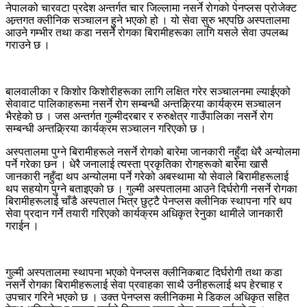
नेपालको चारवटा प्रदेश अन्तर्गत चार जिल्लामा नसर्ने रोगको पेनप्लस प्रोजेक्ट
अन्र्तगत क्लीनिक सञ्चालन हुने भएको हो । यो सेवा सुरु भएपछि अस्पतालमा
आउने गम्भीर तथा कडा नसर्ने रोगका बिरामीहरूका लागि यसले सेवा उपलब्ध
गराउने छ ।
बालवालीका र किशोर किशोरीहरूका लागि लक्षित गरेर सञ्चालनमा ल्याईएको
सेवावाट पालिकाहरूमा नसर्ने रोग सम्बन्धी अन्तक्र्रिया कार्यक्रम सञ्चालन
भैरहेको छ । जस अन्तर्गत गुल्मीदरबार र रुरुक्षेत्र गाउँपालिका नसर्ने रोग
सम्बन्धी अन्तक्र्रिया कार्यक्रम सञ्चालन गरिएको छ ।
अस्पतालमा पुग्ने बिरामीहरूले नसर्ने रोगको बारेमा जानकारी नहुँदा धेरै अन्योलमा
पर्ने गरेका छन । धेरै जनालाई त्यस्ता प्रकृतिका रोगहरूको बारेमा खासै
जानकारी नहुँदा थप अन्योलमा पर्ने गरेको अबस्थामा यो सेवाले बिरामीहरूलाई
थप सहयोग पुग्ने बताइएको छ । गुल्मी अस्पतालमा आउने दिर्घरोगी नसर्ने रोगका
बिरामीहरूलाई चाँडै अस्पताल भित्र छुट्टै पेनप्लस क्लीनिक स्थापना गरि थप
सेवा प्रदान गर्ने तयारी गरिएको कार्यक्रम अधिकृत रेनुका थामीले जानकारी
गराईन ।
गुल्मी अस्पतालमा स्थापना भएको पेनप्लस क्लीनिकबाट दिर्घरोगी तथा कडा
नसर्ने रोगका बिरामीहरूलाई सेवा प्रवाहका साथै उनीहरूलाई थप हेरचाह र
उपचार गरिने भएको छ । उक्त पेनप्लस क्लीनिकमा मे डिकल अधिकृत सहित