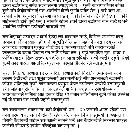
यहाँ विगत १८ वर्षदेखि बाँसबाट बनाइने मुढा बुन्ने गरिएकोमा हाल फर्निचरसँगै
ढाका उद्योगलाई समेत सञ्चालनमा ल्याइएको छ । गुल्मी कारागारभित्र रहेका
कुनै पनि कैदीबन्दीलाई एक अर्कासँग बोल्ने फुर्सद समेत छैन । सबै जना आ-
आफ्नो सीप अनुसारको उद्यममा व्यस्त छन् । कोही बाँस काटेर चिर्दै छन् । कोही
नाईलनको डोरी बुन्दै छन् । नजिकै रहेको अर्को ढाका उद्योगमा तान चल्दै छ भने
अर्कोतिर फर्निचर उद्योगको चलाउदै छन् ।
यसभित्रको उत्पादन र कार्य देख्दा त्यो कारागार नभई, विभिन्न उपभोग्य वस्तु
उत्पादन गर्ने कारखाना हो भन्ने अनुभूति देखिन्छ । यहाँको कारागार प्रशासन,
आन्तरिक प्रशासन प्रमुख चौकीदार र व्यवस्थापकले पनि कारागारलाई
कारखानाकै रुपमा विकास गर्न लागि परेका छन् । यहाँ उत्पादित मुढा, ढाका र
फर्निचरबाट मासिक सरदर ६० देखि ८० लाख रुपियाँसम्मको कारोबार हुने गरेको
गुल्मी कारागारका आन्तरिक प्रशासन प्रमुख चौकीदारले बताउनुभयो ।
सुरक्षा निकाय, प्रशासन र आन्तरिक प्रशासनको त्रिकोणात्मक सम्बन्धका
कारण कैदीबन्दी तथा थुनुवाहरुलाई कारागारभित्रै सीप अनुसारको उद्यमसँग
जोड्न सकिएको गुल्मी कारागारका प्रमुख जेलर रेश्मीराज पन्थीले बताउनुभयो ।
हरेक महिना प्रतिव्यक्ति कालिगढहरुले मासिक १५ हजार रुपियाँसम्म र
सहायकहरुले मासिक आठ हजार देखि १२ हजार रुपियाँसम्म बुझ्ने गरेको उल्लेख
गर्दै यो सबल पक्ष भएको उहाँले बताउनुभयो ।
यस कारागारमा क्षमताभन्दा बढी कैदीबन्दी छन् । २५ जनाको क्षमता रहेको यस
कारागारमा ११८ जना कैदीबन्दी रहेका जेलर पन्थीले बताउनुभयो । अशक्त र
बिरामी कैदीबन्दी बाहेक अरु खाली नबस्ने भन्दै अरु कैदीबन्दीले निरन्तर आफुले
जानेको सीपलाई प्रयोग गरिरहेको बताउनुभयो ।