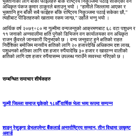
भुक्तानीका लगि बाँकी फाईलहरु बाँके राष्ट्रिय निकुञ्जमा पठाई सकिएको वन
अधिकृत पंकज कुमार ठाकुरले बताउनु भयो । “हामीले जिल्लामा आएका र
भुक्तानि हुन बाँकी सबै फाईहरु बाँके राष्ट्रिय निकुञ्जमा पठाई सकेका छौ,”
त्यहीबाट पीडितहरुको खातामा रकम जान्छ,” उहाँले भन्नु भयो ।
आर्थिक वर्ष २०७९÷८० मा गुल्मीमा वन्यजन्तुको आक्रमणबाट ६८ वटा पशुधन र
११ जनाको अन्नवालीमा क्षति पुगेको डिभिजन वन कार्यालयका वन अधिकृत
राजन कुँवरले जानकारी दिनुभएको छ । वन्य जन्तुवाट हुने क्षतिको राहत
निर्देशिका बमोजिम मानवीय क्षतिको लागि २० हजारदेखि अधिकतम दश लाख,
पशुधनको क्षतिका लागि दश हजार रुपैंयादेखि ३० हजार र खाद्यान्न वालीको
क्षतिको लागि दश हजार रुपैंयासम्म उपलब्ध गराउँने व्यवस्था गरिएको छ ।
सम्बन्धित समाचार शीर्षकहरु
गुल्मी जिल्ला समाज यूकेको १८औँ वार्षिक भेला भव्य रूपमा सम्पन्न
शाइन रेसुङ्गा डेभलपमेन्ट बैंकलाई अन्तर्राष्ट्रिय सम्मान, तीन विधामा उत्कृष्ट
अवार्ड