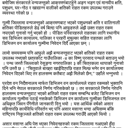
बमोजिम सरकारले वन्यजन्तुको आक्रमणबाटहुने अङ्ग भङ्ग एवं मानवीय क्षति,
पशुधन, घर÷गोठ र खाद्यान्न वालीको क्षतिको राहत रकम उपलब्ध गराउने
व्यवस्था गरेको छ ।
गुल्मी जिल्लामा वन्यजन्तुको आक्रमणबाट भएको पशुधनको क्षति र वालिनाली
क्षतिका पीडितहरुले डेढ वर्ष बित्दा पनि आफुहरुले अझै उक्त राहत रकम
नपाएको गुनासो गर्नु भएको हो । पीडित परिवारहरुले राहतका लागि स्थानीय
सव डिभिजन कायालय, पालिका र प्रहरी मुचुल्का सहित राहतका लागि
डिभिजन वन कार्यालय गुल्मीमा निवेदन दिदैं आएका छन् ।
लामो समयसम्म पनि आफुले अझै बन्यजन्तुवाट भएको क्षतिको राहत रकम
उपलब्ध नभएको छत्रकोट गाउँपालिका ‐४ का विष्णु प्रसाद पन्थले बताउनु भयो
। पन्थ जस्तै जिल्लाको रेसुङ्गा नगरपालिका ३ की चित्रकला थापाको गुनासो
पनि उस्तै छ । “चितुवाले बाख्रा खाईदिएपछि राहत मिल्छ भनेर वन कार्यालयमा
निवेदन दिएको थिए तर हालसम्म कतैबाट अझै मिलेको छैन,” उहाँले भन्नुभयो ।
प्रदेश वन निर्देशनालय मार्फत डिभिजन वन कार्यालयले राहत रकमको भुक्तानि
दिने भनि नेपाल सरकारले निर्णय गरिसकेको छ । तर सरकारले निर्णय गरेपनि
हालसम्म वन्यजन्तुवाट भएको क्षतिको राहत रकम सम्बन्धि बजेट डिभिजन वन
कार्यालय गुल्मीमा पठाई नसकेको डिभिजन वन कार्यालय गुल्मीका डिभिजनल वन
अधिकृत जिवन पँगेनीले जानकारी दिनु भयो । यस आर्थिक वर्षको असार
महिनापछि कार्यविधि परिवर्तन भए पनि असार मसान्त भन्दा अघिसम्म बाँके
राष्ट्रिय निकुञ्जले क्षतिको राहत रकम उपलब्ध गराउँदै आएकोे थियो ।
असार मसान्त अघि पेश भएका निवेदनहरुको रकम जिल्लामा नआएको हुँदा