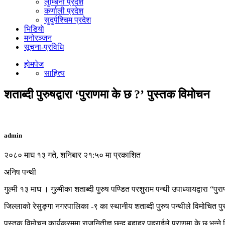
लुम्बिनी प्रदेश
कर्णाली प्रदेश
सुदुर्पश्चिम प्रदेश
भिडियाे
मनोरञ्जन
सूचना-प्रविधि
होमपेज
साहित्य
शताब्दी पुरुषद्वारा ‘पुराणमा के छ ?’ पुस्तक विमोचन
admin
२०८० माघ १३ गते, शनिबार २१:५० मा प्रकाशित
अनिष पन्थी
गुल्मी १३ माघ । गुल्मीका शताब्दी पुरुष पण्डित परशुराम पन्थी उपाध्यायद्वा
जिल्लाको रेसुङ्गा नगरपालिका -९ का स्थानीय शताब्दी पुरुष पन्थीले विमोचित 
पुस्तक विमोचन कार्यक्रममा राजनितीज्ञ छन्द बहाहुर पहराईले पुराणमा के छ भन्न