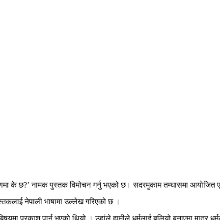
रा “पुराणमा के छ?’ नामक पुस्तक विमोचन गर्नु भएको छ। सदरमुकाम तम्घासमा आयोज
पुस्तकलाई नेपाली भाषामा उल्लेख गरिएको छ ।
े बिषयमा प्रकाश पार्नु भएको थियो । उहांले हामीले धर्मलाई बलियो बनाएमा मात्र 