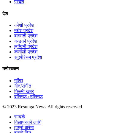
प्रदेश
देश
कोशी प्रदेश
मधेश प्रदेश
बागमती प्रदेश
गण्डकी प्रदेश
लुम्बिनी प्रदेश
कर्णाली प्रदेश
सुदुर्पश्चिम प्रदेश
मनोरञ्जन
गशिप
गीत/संगीत
फिल्मी खबर
बलिउड / हलिउड
© 2023 Resunga News.All rights reserved.
सम्पर्क
विज्ञापनको लागि
हाम्रो बारेमा
हाम्रो टिम