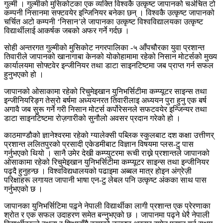
गुल्मी । गुल्मीको मुसिकोटका एक व्यक्ति विश्वकै उत्कृष्ट जापानको चर्अचित टो
कम्पनी निसानमा सफ्टवयेर इन्जिनियर बनेका छन् । विश्वकै उत्कृष्ट जापानको
चर्चित अटो कम्पनी ‘निसान’ले जापानका उत्कृष्ट विश्वविद्यालयका उत्कृष्ट
विद्यार्थीलाई आकर्षक जबको अफर गर्ने गर्दछ ।
सोही अन्तरगत गुल्मीको मुसिकोट नगरपालिका -५ आँपचौरका युवा प्रशान्त
तिवारीले जापानको खानागाबा केनको योकोहामामा रहेको निसान मोटर्सको मुख्य
कार्यालयमा सोफ्टवेर इन्जीनियर तथा डाटा साइनटिष्टमा जब प्राप्त गर्न सफल
हुनुभएको हो ।
जापानको ओसाकामा रहेको रिचुमेइखान युनिभर्सिटीमा कम्प्यूटर साइन्स तथा
इन्जीनियरिङ्ग तेस्रो बर्षमा अध्ययनरत तिवारीलाइ अध्ययन पुरा हुनु एक बर्ष
अगावै जब सुरू गर्ने गरी निसान मोटर्स कर्पोरेसनले सफटवयेर इन्जिन्यर तथा
डाटा साइनटिष्टमा रोज़गारीको सुनौलो अवसर प्रदान गरेको हो ।
काठमाण्डौको ज्ञानेश्वरमा रहेको ग्यालेक्सी पब्लिक स्कुलबाट दश कक्षा उत्तीणर्
प्रशान्त ललितपुरको प्रसादी एकेडमीबाट विज्ञान विषयमा प्लस-टु पास
गर्नुभएको थियो । सानै उमेर देखी कम्प्युटरमा रूची राख्ने प्रशान्तले जापानको
ओसाकामा रहेको रिचुमेइखान युनिभर्सिटीमा कम्प्यूटर साइन्स तथा इन्जीनियर
पढ्दै हुनुहन्छ । विश्वविद्यधालयको पढाइमा अब्बल मात्र होइन अंग्रेज़ी
परिक्षाहरू लगायत जापानी भाषा एन-टु लेबल पनि उत्कृष्ट अंकका साथ पास
गर्नुभएको छ ।
जापानका युनिभर्सिटिमा पढ़्ने नेपाली विद्यार्थीका लागी प्रशान्त एक प्रेरणाका
श्रोत र एक सफल उदाहरण समेत बन्नुभएको छ । जापानमा पढ्ने धेरै नेपाली