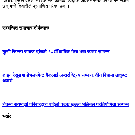
विद्यार्थीहरूले दक्षता र शिक्षासँगै कामको उत्कृष्ट अवसर समेत प्राप्त गर्न सक्षम
छन् भन्ने तिवारीले प्रमाणित गरेका छन् ।
सम्बन्धित समाचार शीर्षकहरु
गुल्मी जिल्ला समाज यूकेको १८औँ वार्षिक भेला भव्य रूपमा सम्पन्न
शाइन रेसुङ्गा डेभलपमेन्ट बैंकलाई अन्तर्राष्ट्रिय सम्मान, तीन विधामा उत्कृष्ट
अवार्ड
चेकमा रायमाझी परिवारद्वारा पहिलो पटक खुल्ला भलिबल प्रतियोगिता सम्पन्न
भर्खर