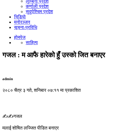
लुम्बिनी प्रदेश
कर्णाली प्रदेश
सुदुर्पश्चिम प्रदेश
भिडियाे
मनोरञ्जन
सूचना-प्रविधि
होमपेज
साहित्य
गजल : म आफै हारेको हुँ उस्को जित बनाएर
admin
२०८० चैत्र ३ गते, शनिबार ०७:११ मा प्रकाशित
✍️✍️गजल
मलाई शोषित लज्जित पीडित बनाएर