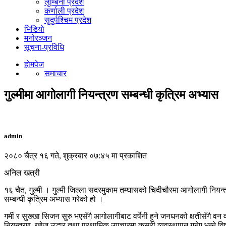
लुम्बिनी प्रदेश
कर्णाली प्रदेश
सुदुर्पश्चिम प्रदेश
भिडियाे
मनोरञ्जन
सूचना-प्रविधि
होमपेज
समाचार
गुल्मीमा आगोलागी नियन्त्रण सम्बन्धी कृत्रिम अभ्यास
admin
२०८० चैत्र १६ गते, शुक्रबार ०७:४५ मा प्रकाशित
अनिल खत्री
१६ चैत, गुल्मी । गुल्मी जिल्ला सदरमुकाम तम्घासको चिदीचौरमा आगोलागी नियन्
सम्बन्धी कृत्रिम अभ्यास गरेको हो ।
गर्मी र सुख्खा सिजन सुरु भएसँगै आगोलागीबाट वर्षेनी हुने जनधनको क्षतीसँगै वन
नियन्त्रण, खोज उद्धार तथा प्रथामिक उपचारमा कसरी व्यवस्थापन गनेए भन्ने व