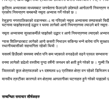
कृत्रिम अभ्यासका माध्यमबाट जनचेतना फैलाउने उदेश्यले आगोलागी नियन्त्रण सम्
प्रकोप नियन्त्रण समबन्धी नमूना अभ्यास गर्ने गरेको छ ।
रेसुङ्गा नगरपालिकाको वडानम्बर–८ मा गरिएको नमूना अभ्यासमा तम्घासको चि
घटनामा घाइतेहरुलाई उद्धार र घरमा लागेको आगो नियन्त्रणमा ल्याउने बारे नमून
नमूना अभ्यासमा सुरक्षाकर्मीले घाइतेको उद्धार र आगो नियन्त्रणमा ल्याएको अभ्
ग्यास शिलिण्डरबाट लागेको आगो कसरी निभाउन सकिन्छ भन्ने बारेमा पनि सुरक्षाक
स्थानीयबासीको सहभागिता रहेको थियो ।
यसवर्ष हिउँदको समयमा वर्षात पनि कम भएकाले वनडढेलो वढने प्रवल सम्भावना रहे
वनमा लागेकोे डढेलो वस्तीमा पुग्दा वर्षेनी जनधन को क्षती हुने गरेको छ । गुल्म
जिल्लाको कुल क्षेत्रफलको ४१ दशमलव ७३ प्रतिशत क्षेत्र वन रहेको डिभिजन वन क
मानवीय त्रुटीका कारणले वन क्षेत्रमा आगलागीका घटनाहरु हुने गरेको पाइएको छ ।
सम्बन्धित समाचार शीर्षकहरु