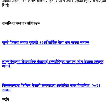
यज्ञको पहिलो दिन कलश यात्रा सहित विधिवत रुपमा यज्ञको शुभारम्भ गरिएको
थियो
सम्बन्धित समाचार शीर्षकहरु
गुल्मी जिल्ला समाज यूकेको १८औँ वार्षिक भेला भव्य रूपमा सम्पन्न
शाइन रेसुङ्गा डेभलपमेन्ट बैंकलाई अन्तर्राष्ट्रिय सम्मान, तीन विधामा उत्कृष्ट
अवार्ड
फिनल्यान्डमा फिनिस-नेपाली समाजद्वारा आयोजित समर पिकनिक -२०२६
सम्पन्न
भर्खर