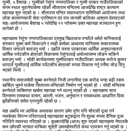
गुल्मी, ५ वैशाख । गुल्मीको रेसुंगा नगरपालिका र गुल्मी दरबार गाउँपालिकाको
संगम स्थल भुवानेपार्कमा रहेकोे सीताराम मन्दिरमा आजदेखि राष्ट्र कल्याण
महायज्ञ शुरु भएको छ । सीताराम मन्दिर व्यवस्थापन समितिको आयोजना तथा
लोक कल्याणकारी सेवा प्रतिष्ठान एवं राम जानकी बालिका आश्रम देवघाटको
सह–आयोजनामा बैशाख ५ गतेदेखि ११ गतेसम्म उक्त महायज्ञ सञ्चालन हुन
लागेको हो ।
महायज्ञमा रेसुंगा नगरपालिकाका प्रमुख खिलध्वज पन्थीले धर्मले मानिसलाई
संस्कार युक्त कर्म सिकाउने र त्यही कर्मका आधारमा मानिसमा सकारात्मक
विचार जगाउने बताउनु भयो । उहाँले यस्ता प्रकारका धार्मिक अनुष्ठानहरुले
धार्मिक पर्यटकीय क्षेत्रको विकासमा रेसुंगालाई अयोध्यासम्म जोडन सकिने
बताउनु भयो । सोही कार्यक्रममा गुल्मीदरबार गाउँपालिका अध्यक्ष सरोज कुमार
थापाले गुल्मीलाई धार्मिक पर्यटकीय क्षेत्रको रुपमा विकास गर्नु पर्नेमा जोड दिनु
भएको थियो ।
स्थानीय समाजसेवी सुब्बा बस्नेतले निजी लगानीमा एक करोड भन्दा बढी रकम
खर्चिएर भुवने पार्कमा सिताराम मन्दिरको निर्माण गर्नु भएको हो । सोही मन्दिरमा
बस्नेतले व्यक्तिगत खर्चमा महायज्ञ गर्न थाल्नु भएको हो । महायज्ञमा सात
दिनसम्म रामकथा वाचन, आरती, भजन, अनुष्ठान र रामकथामा आधारित दिव्य
झाँकीरुको समेत प्रस्तुती रहेकोे छ ।
यज्ञ अबधि भर आर्थिक अभावका कारण उमेर पुगेर पनि चौरासी पूजा गर्न
नसकेका विपन्न परिवारलाई महायज्ञका बटुकद्वारा निःशुल्क रुपमा दैनिक पूजा
गरिदिने व्यवस्था गरिएको छ । बुधबारदेखि (आज) शुरु भएको महायज्ञमा नेपालकै
कम उमेरकी भागवत वाचिका सुश्री उमामहेश्वरीले कथा प्रवचन गर्नु भएको छ ।