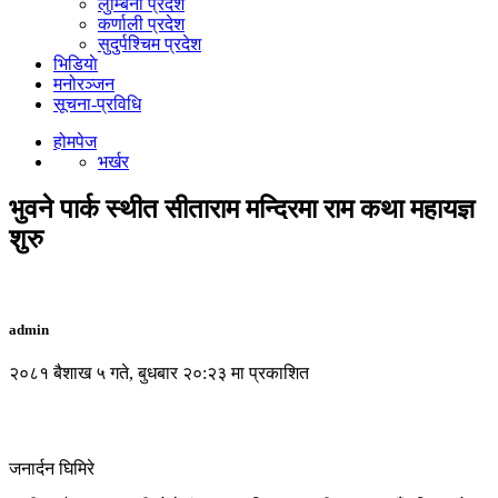
लुम्बिनी प्रदेश
कर्णाली प्रदेश
सुदुर्पश्चिम प्रदेश
भिडियाे
मनोरञ्जन
सूचना-प्रविधि
होमपेज
भर्खर
भुवने पार्क स्थीत सीताराम मन्दिरमा राम कथा महायज्ञ
शुरु
admin
२०८१ बैशाख ५ गते, बुधबार २०:२३ मा प्रकाशित
जनार्दन घिमिरे