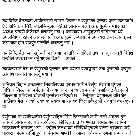
बैठकको आयोजना गरिएको हो।
क्याबिनेट बैठकको आयोजनाले समग्र जिल्ला र रेसुंगाको प्रचार प्रसारकालागि
ऐतिहासिक र निकै उपलब्धिमुलक रहेको लायन्स क्लव अफ गुल्मी तम्घासका
अध्यक्ष इस्वरी कॅडेलले बताउनु भयो । कार्यक्रम आफुहरुले सोँचेभन्दा धेरै
उपलब्धिपुर्ण रहेको लायन्स क्लव अफ गुल्मी तम्घासका उपाध्यक्ष तथा कार्यक्रम
संयोजक होम बहादुर पल्लीले बताउनु भयो।
क्याविनेट बैठकको लुम्बिनी प्रदेशमा आन्तरिक मामिला तथा कानुन मन्त्री दिनेश
पन्थीले उद्घधाटन गर्नु भएको थियो । उहाले
कार्यक्रमले देशभर रेसुंगाको प्रचार गरेर पर्यटन प्रर्वद्धनमा टेवा पुराएको प्रमुख
अतिथि पन्थीले बताउनु भयो ।
शनिबार बिहान तम्घासमा निकालिएको प्रभातफेरि र रेसुंगा क्षेत्रमा पुगेका
विभिन्न जिल्लाका पर्यटकको आगमनका कारण लायन्सको क्याविनेट वैठकको
जिल्लामा यतिबेला चौतर्फी प्रसंसा गरिएको छ । रेसुंगामा देशभरका यति धेरै
मान्छेहरु भेला भएको उक्त कार्यक्रममा संभवत जिल्लाकै ठुलो र नमुना कार्यक्रम
हो ।
रेसुंगाको यो उपस्थितीले रेसुंगासहित सिंगो जिल्लाको लागि ठूलो अवसर हुन
सक्क्ने लायन्स क्लब ईन्टरनेशनल डिस्ट्रिक ३२५ एमका प्रमुख गर्भनर भिम
पौड्यालले बताउनु भयो । उहॅाले संस्थाको गतिविधीहरुको बारेमा प्रकाश पार्दै
पोखरा काठमाण्डौमा हुने कार्यक्रम आफ्नै जिल्लामा निकै भव्य रुपमा सम्पन्न गर्न