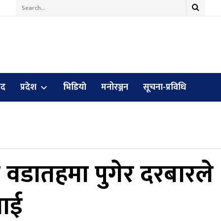
ुद
प्रदेश
भिडियाे
मनोरञ्जन
सूचना-प्रविधि
 वडातहमा पुगेर दरबारले
ुवाई