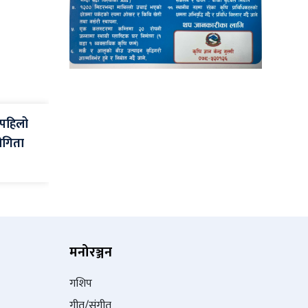
 पहिलो
ोगिता
मनोरञ्जन
गशिप
गीत/संगीत