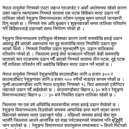
नेपाल वायुसेवा निगमको एउटा जहाज ग्राउण्डेट र अर्को अप्रेशनमा रहेको कारण
उक्त जहाज नबन्दासम्म निगमले सातामा एक पटक बिहिबार मात्र उडान गर्ने
तालिका रहेको रेसुङ्गा विमानस्थलका स्टेशन प्रमुख सुमन थापाले जानकारी
दिनु भएको छ । निगमले यस अघि बुधबार र शुक्रबारको समय तालिका परिवर्तन
गरि बिहिबारलाई उडानको समय निर्णारण गरेको हो ।
रेसुङ्गा विमानस्थलमा प्रतिकुल मौशमका कारण लामो सयमदेखि हवाई उडान
अबरुद्ध हुँदै आएको अबस्थामा गत दुइ सातादेखि मात्र नियमिति उडान शुरु
भएको थियो । निगमले नियमित उडान शुरुभएसँगै पुनः उडान तालिकामा
परिवर्तन गरेको हो । जिल्लामा हवाई सेवा सञ्चालन गरिएको केही समयपछि
साताको चार पटकसम्म उडान गर्दैै आएको निगमले सातामा तीन पटक, दुई पटक
गर्दै तालिका परिवर्तन गरि अबदेखि बिहिबार मात्र उडान गर्ने भएको छ ।
नेपाल वायुसेवा निगमले रेसुङ्गादेखि काठमाडौंका लागि ७ हजार ३०० र
काठमाडौंबाट रेसुङ्गाका लागि ७ हजार ५०० रुपैयाँ भाडादर कायम गरेकोे छ ।
गुल्मी‐काठमाण्डौका लागि नेपाल वायुसेवा निगमको १८ सिट क्षमताको ट्वीनिटर
जहाजले उडान गर्दै आईरहेको छ । काठमाण्डौबाट बिहान ६ः३० बजे र रेसुङ्गा
विमानस्थलबाट बिहान ७ ः ३० बजे नियमित उडान तालिका रहेकोे छ ।
जिल्लामा गत एक वर्ष अघिदेखि व्यावसायीक रुपमा हवाई उडान भैरहेको छ ।
रेसुङ्गा विमानस्थलमा दिउसोको समयमा अत्याधिक हावा चल्ने भएका कारण
बिहानको समयमा मात्र उडानहुने गर्दछ । पछिल्लो समयमा हवाई सेवा शुरु
भएसँगै जिल्लामा आउने आन्तरिक एवं वाह्य पर्यटकहरुको संख्यामा पनि बृद्धिहुँदै
जान थालेको छ । रेसुङ्गा विमानस्थल सदरमुकाम तम्घासबाट ५ किलो मिटरको