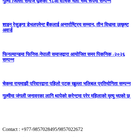
गुल्मी जिल्ला समाज यूकेको १८औँ वार्षिक भेला भव्य रूपमा सम्पन्न
शाइन रेसुङ्गा डेभलपमेन्ट बैंकलाई अन्तर्राष्ट्रिय सम्मान, तीन विधामा उत्कृष्ट
अवार्ड
फिनल्यान्डमा फिनिस-नेपाली समाजद्वारा आयोजित समर पिकनिक -२०२६
सम्पन्न
चेकमा रायमाझी परिवारद्वारा पहिलो पटक खुल्ला भलिबल प्रतियोगिता सम्पन्न
गुल्मीमा जंगली जनावरका लागि थापेको करेन्टमा परेर महिलाको मृत्यु भएको छ
Contact : +977-9857028495/9857022672