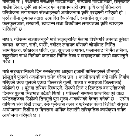
गरिएको छ । स्थानीय रुरुक्षेत्र गाउँपालिका, सत्यवती गाउँपालिका, छत्रकोट
गाउँपालिका, कृषि ज्ञानकेन्द्र एवं प्रधानमन्त्री तथा कृषि आधुनिकिकरण
परियोजना लगायतका संस्थाहरुको आयोजनामा कृषि प्रर्दशनी गरिएको हो ।
प्रर्दशनीमा कृषकहरुद्वारा उत्पादित रैथानेवाली, स्थानीय सुन्तलाजात
फलफुलजात, तरकारी, खाद्यान्न तथा विउवीजन लगायतका कृषि उपजहरु
राखिएको छ ।
माघ ६ गतेसम्म सञ्चालनहुने माघे सङ्क्रान्ति मेलामा विशेषगरि उनबाट बुनेका
कम्मल, काम्ला, राडी, पाखी, स्वीटर लगायत बाँसको चोयाँवाट निर्मित
सामग्रिहरु, ओखरका घाँजी, गुड, सुन्तला लगायत, फलामबाट निर्मित हसिया,
खुकुरीका साथै गिठीको काठबाट निर्मित ठेका र मादलहरुको राम्रो व्यापारहुने
गर्दछ ।
माघे सङ्क्रान्तिको दिन रुरुक्षेत्रमा आएका हजारौं मानिसहरुले तीनमुखे
झोलुङ्गे पुलको अवलोकन समेत गरेका छन । कालीगण्डकी नदी माथि निर्माण
गरिएको उक्त पुलको एउटा पिल्लरले गुल्मी, पाल्पा र स्याङ्जा जिल्लालाई
जोडेको छ । पुलमा तस्बिर खिचाउने, सेल्फी लिने र टिकटक बनाउनेहरुको
दिनभर पुलमा भिडभाड बढेको थियो । पछिल्लो समयमा आन्तरिक एवं वाह्य
पर्यटकहरुका रिडीको तिनमुखे पुल मुख्य आकर्षणको केन्द्र बनेको छ । उद्योग
वाणिज्य संघ रिडी शाखा, रुरु फ्रेन्डस क्लव र फ्रेन्डस क्लव रिडीको संयुक्त
आयोजनामा रिडीमा छ दिनसम्म धार्मिक मेलासँगै साँस्कृतिक कार्यक्रम समेत
आयोजना गरिएको छ ।