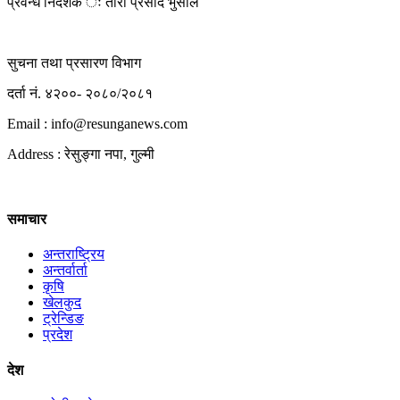
प्रवन्ध निर्देशक ः तारा प्रसाद भुसाल
सुचना तथा प्रसारण विभाग
दर्ता नं. ४२००- २०८०/२०८१
Email : info@
resunganews.com
Address : रेसुङ्गा नपा, गुल्मी
समाचार
अन्तराष्ट्रिय
अन्तर्वार्ता
कृषि
खेलकुद
ट्रेन्डिङ
प्रदेश
देश