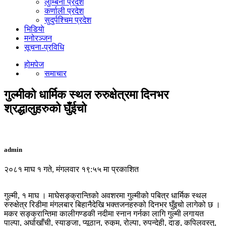
लुम्बिनी प्रदेश
कर्णाली प्रदेश
सुदुर्पश्चिम प्रदेश
भिडियाे
मनोरञ्जन
सूचना-प्रविधि
होमपेज
समाचार
गुल्मीको धार्मिक स्थल रुरुक्षेत्रमा दिनभर
श्रद्धालुहरुको घुँईचो
admin
२०८१ माघ १ गते, मंगलवार १९:५५ मा प्रकाशित
गुल्मी, १ माघ । माघेसङ्क्रान्तिको अवशरमा गुल्मीको पबित्र धार्मिक स्थल
रुरुक्षेत्र रिडीमा मंगलबार बिहानैदेखि भक्तजनहरुको दिनभर घुँइचो लागेको छ ।
मकर सङ्क्रान्तिमा कालीगण्डकी नदीमा स्नान गर्नका लागि गुल्मी लगायत
पाल्पा, अर्घाखाँची, स्याङ्जा, प्यूठान, रुकुम, रोल्पा, रुपन्देही, दाङ, कपिलवस्तु,