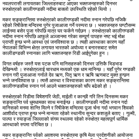
नवलपरासी लगायतका जिल्लाहरुबाट आएका भक्तजनहरुको दिनभर
रुरुक्षेत्रको कालीगण्डकी नदीमा बाक्लो उपस्थिति रहेको थियो ।
मकर सङ्क्रान्तिमा रुरुक्षेत्रको कालीगण्डकी नदीमा स्नान गरेपछि नजिकै
रहेको रिषीकेश मन्दिरमा पुगेर पुजाआजा गर्ने परम्परा छ । भक्तजनहरु घण्टौसम्म
लाईनमा बसेर पुजा गरेपछि मात्र घर फर्कने गर्दछन । रुरुक्षेत्रको कालीगण्डकी
नदीमा स्नान गरेपछि आफुले अञ्जानमा गरेका सम्पूर्ण पापहरु नष्ट भई मोक्ष
प्राप्ती हुन्छ भन्ने आस्था एवं जनविश्वास छ । त्यही आस्थाका कारण यहाँ
नेपालका विभिन्न क्षेत्र लगायत भारतको अयोध्या र बनारसबाट समेत
कालीडण्डकी स्नानका लागि भक्तजनहरु रिडी आईपुगेका हुन ।
विगत वर्षहरु जस्तै यस पटक पनि मानिसहरुको दिनभर उत्तिकै भिडभाड
देखिन्थ्यो । रुरुक्षेत्रलाई चारधाम मध्यको एक धाम मानिन्छ । यहाँ पुगेर गण्डकी
स्नान गरी पुजाआजा गर्नाले देव ऋण, पितृ ऋण र ऋषि ऋणबाट मुक्त हुन्छन
भन्ने जनविश्वास छ । त्यसै आस्था र विस्वासका कारण मकर सङ्क्रान्तिमा
कालीगण्डकीमा स्नान गर्न आउने भक्तजनहरुको चाँप बढेको हो ।
रुरुक्षेत्रको रिडीमा विषेशगरि जेठी, माईली र कान्छी गरि तिन दिनसम्म मकर
सङ्क्रान्ति पर्व धुमधामका साथ मनाईन्छ । कालीगण्डकी नदीमा स्नान गर्दा
मानिसको मनमा शान्ति मिल्ने र रिषीकेश मन्दिरमा पूजा र्चना गर्दा भगवान शिवको
आशीर्वाद प्राप्त हुन्छ भन्ने मान्यता रहेको स्थानीय सुन्दर कशजुले बताए । गुल्मी,
पाल्पा र स्याङ्जा जिल्लाको संगम स्थलमा रहेको रुरुक्षेत्र महत्वपूर्ण धार्मिक
आस्थाको रुपमा परिचित छ ।
मकर सङ्क्रान्ति पर्वको अवशरमा रुरुक्षेत्रमा कृषि मेला प्रर्दशनीको आयोजना