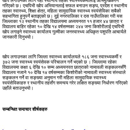
खोप लगाउनका लागि यहाँ स्थानीय तहका स्वास्थ्यकर्मीलाई अभिमुखिकरण
गरिएको छ। एचपिभी खोप अभियानलाई सफल बनाउन सङ्घ, प्रदेश र स्थानीय
तहका स्वास्थ्य, शिक्षा क्षेत्र, महिला सामुदायिक स्वास्थ्य स्वयंसेविका सबैको
सहभागिता हुनुपर्ने बताइएको छ। दुई नगरपालिका र दस गाउँपालिका गरी यस
जिल्लाका १२ स्थानीय तहका विद्यालयमा अध्ययनरत ११ हजार ४४ छात्रा र
विद्यालय बाहिर रहेका १० देखि १४ वर्षसम्मका २४४ जना किशोरीलाई एचपिभी
खोप लगाइने स्वास्थ्य कार्यालय गुल्मीका जनस्वास्थ्य अधिकृत पशुपति आचार्यले
जानकारी दिनुभयो।
खोप लगाउनका लागि जिल्ला स्वास्थ्य कार्यालयले १८६ जना स्वास्थ्यकर्मी र
३७२ जना स्वास्थ्य स्वयंसेवक परिचालन गर्ने भएको छ । जिल्लामा रहेका
विद्यालयमा कक्षा ६ देखि १० सम्म अध्ययनरत छात्राको नामावली सङ्कलनसँगै
विद्यालय नजाने १० देखि १४ वर्षसम्मका किशोरीको नामावली स्वास्थ्य संस्थाले
सङ्कलन गर्ने वा सङ्ख्या अनुमान गरी महिला सामुदायिक स्वास्थ्य
स्वयंसेविकाहरु र स्थानीय तहसँग समन्वय गरेर लक्षित सङ्ख्या निर्धारण गरिएको
उहाँले बताउनुभयो।
सम्बन्धित समाचार शीर्षकहरु