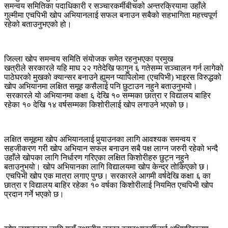
समन्वय समितिका पदाधिकारी र सञ्चारकर्मीबीचको अन्तरक्रियामा उहाँले
गुल्मीमा एचपिभी खोप अभियानलाई सफल बनाउन सबैको सहभागिता महत्त्वपूर्ण
रहेको बताउनुभएको हो।
जिल्ला खोप समन्वय समिति संयोजक समेत रहनुभएका प्रमुख
खत्रीले सरकारले यहि माघ २२ गतेदेखि फागुन ६ गतेसम्म सञ्चालन गर्न लागेको
पाठेघरको मुखको क्यान्सर बनाउने ह्युमन प्यापिलोमा (एचपिभी) भाइरस विरुद्धको
खोप अभियानमा लक्षित समूह कसैलाई पनि छुटाउन नहुने बताउनुभयो।
सरकारले यो अभियानमा कक्षा ६ देखि १० सम्मका छात्रा र विद्यालय बाहिर
रहेका १० देखि १४ वर्षसम्मका किशोरीलाई खोप लगाउने भएको छ।
लक्षित समूहमा खोप अभियानलाई पुर्‍याउनका लागि आवश्यक समन्वय र
सहजीकरण गरी खोप अभियान सफल बनाउन सबै पक्ष लाग्न जरुरी रहेको भन्दै
उहाँले खोपका लागि निर्धारण गरिएका लक्षित किशोरीहरु छुट्न नहुने
बताउनुभयो। खोप अभियानका लागि विद्यालयमा खोप केन्द्र तोकिएको छ।
एचपिभी खोप एक मात्रा लगाए पुग्छ। सरकारले आगमी वर्षदेखि कक्षा ६ का
छात्रा र विद्यालय बाहिर रहेका १० वर्षका किशोरीलाई नियमित एचपिभी खोप
प्रदान गर्ने भएको छ।