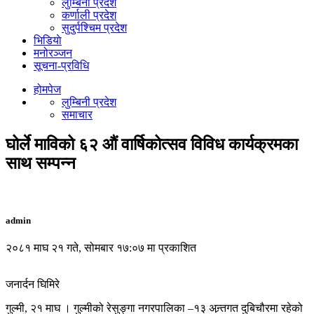
लुम्बिनी प्रदेश
कर्णाली प्रदेश
सुदुर्पश्चिम प्रदेश
भिडियाे
मनोरञ्जन
सूचना-प्रविधि
होमपेज
लुम्बिनी प्रदेश
समाचार
घोर्ले माविको ६२ औं वार्षिकोत्सव विविध कार्यक्रमका
साथ सम्पन्न
admin
२०८१ माघ २१ गते, सोमबार १७:०७ मा प्रकाशित
जनार्दन घिमिरे
गुल्मी, २१ माघ । गुल्मीको रेसुङ्गा नगरपालिका –१३ अन्र्तगत दुबिचौरमा रहेको