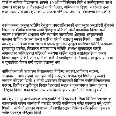
घोर्ले माध्यमिक विद्यालयले आफ्नो ६२ औं वार्षिकोत्सव विबिध कार्यक्रमका साथ
सम्पन्न गरेको छ । विद्यालयले वार्षिकोत्सव, अभिभावक दिवश, सरस्वती पूजा
तथा अक्षरारम्भ कार्यक्रमको आयोजना गरि भव्य रुपमा वार्षिकोत्सव मनाएको हो
।
कार्यक्रममा प्रमुख अतिथि रेसुङ्गा नगरपालिकाकी उपप्रमुख अमृतादेवी कुँवरले
जिल्लामा शैक्षीक क्षेत्रमा लामो ईतिहास बोकेको घोर्ले माध्यमिक विद्यालयले
सधान र स्रोतको अभावमा पनि स्थानीय सामाजिक क्षेत्रका अगुवाहरुको
पहलमा शैक्षीक क्षेत्रमा राम्रो प्रगित गरेको बताउनु भएको थियो । सोही
कार्यक्रममा शिक्षा तथा समन्वय इकाई गुल्मीका प्रमुख थानेश्वर घिमिरे, वडाध्यक्ष
हुमबहादुर बस्नेत, विद्यालय व्यवस्थापन समिति अध्यक्ष खुमबहादुर खत्री
लगायतका व्यक्तिहरुले पछिल्लो समयमा गाउँमा बढ्दो बसाईसराईका कारण
विद्यालयहरु रित्तिदै जान थालेको भन्दै विद्यार्थीहरुलाई टिकाई राख्न मुख्य समस्या
र चुनौतीको विषय बन्दै गएको बताउनु भयो ।
वार्षिकोत्सवको अवशरमा विद्यालयका विशिष्ट सदस्य,आजिवन सदस्य,
चन्दादाता, तथा सहयोगदाताहरु सहित उत्कृष्ट शिक्षक एवं शिक्षिकाहरुलाई
सम्मान गरिएको थियो । सोही अवशरमा विद्यालयले विभिन्न प्रतियोगिताहरुमा
प्रथम, द्वितीय र तृतीयहुने विद्यार्थीहरुलाई मेडल र प्रमाणपत्र समेत प्रदान
गरिएको विद्यालयका प्रधानाध्यापक हिरासिंह सराङ्कोटीले बताउनु भयो ।
कार्यक्रममा प्रधानाध्यापक सराङ्कोटीले विद्यालयले गरेका विभिन्न रचनात्मक
कामहरुको बारेमा जानकारी गराउँदै प्रगति प्रतिवेदन समेत प्रस्तुत गर्नु भएको
थियो । वार्षिकोत्सवको अवशरमा विद्यार्थीहरुद्वारा विभिन्न साँस्कृतिक नृत्यहरु
समेत प्रस्तुत गरिएको थियो ।