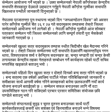
सम्मेलन आयोजना गर्ने भएको छ । उक्त सम्मेलनको नेपाली काँग्रेसका केन्द्रीय
सभापति शेरवहादुर देउवाले उद्घाटन गर्नुहुने नेपाली काँग्रेस गुल्मीका सभापति
खिलध्वज पन्थीले जानकारी दिनुभएको छ ।
नेपालमा प्रजातन्त्र पुनःस्थापना भएको दिन “जनआन्दोलन दिवस” को अवसर
पारेर काँग्रेस गुल्मीले चैत २६ र २७ गते सदरमुकाम तम्घासमा तेस्रो जिल्ला
सम्मेलनको आयोजना गर्न लागेको हो । नेपाली काँग्रेस गुल्मीले आज सोमबार
पत्रकार सम्मेलन गरी जिल्ला सम्मेलनको लागि सम्पूर्ण तयारी पुरा भैसकेको
जानकारी गराएको छ ।
सम्मेलनको खुल्ला सत्र सदरमुकाम तम्घास स्थीत चिदीचौर खेल मैदानमा गरिने
भएको छ । तेश्रो जिल्ला सम्मेलनमा पर्टी सभापति देउवासँगै महामन्त्रीद्वय गगन
थापा, विश्वप्रकास शर्मा र केन्द्रिय सदस्यहरु डा. चन्द्र भण्डारी एवं चन्द्र केसी
लगायतका केन्द्रीय तहका नेताहरुले सम्बोधन गर्ने कार्यक्रम रहेको पार्टी सचिव
भगतसिंह खड्काले बताउनु भयो ।
सम्मेलनको पहिलो दिन खुल्ला सत्र र दोश्रो दिनको बन्द सत्र गरिने भएको छ
। बन्द सत्रमा एक वर्षको अवधिमा पार्टीले गरेका गतिबिधिहरुको जानकारी र
समीक्षाका साथै आगामी वर्षमा गरिने कामहरुको बारेमा छलफलसँगै नयाँ कार्य
योजना बनाउने बताईएको छ । सम्मेलन सफल बनाउनका लागि नौं वटा
उपसमितिहरु गठन गरि सकिएको प्रचार प्रसार समितिका संयोजक छवि
पाण्डेले बताउनु भयो ।
सम्मेलनले संगठनलाई सुदृढ र चुस्त दुरुस्त बनाउनका साथै पार्टी
कार्यकर्ताहरुलाई कसरी थप सशक्त एवं क्रियाशील बनाउने भन्ने विषयमा