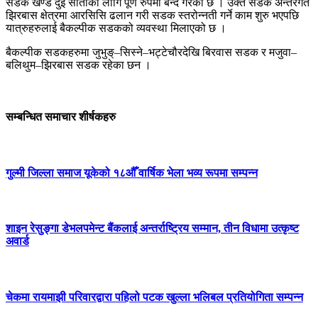
सडक खण्ड दुइ साताका लागि पूर्ण रुपमा बन्द गरेको छ । उक्त सडक अन्तरगत
झिरबास क्षेत्रमा आरसिसि ढलान गरी सडक स्तरोन्नती गर्ने काम शुरु भएपछि
यात्रुहरुलाई बैकल्पीक सडकको व्यवस्था मिलाएको छ ।
बैकल्पीक सडकहरुमा जुभुङ्–सिस्ने–भट्टेचौरदेखि बिरवास सडक र मजुवा–
बलिथुम–झिरबास सडक रहेका छन ।
सम्बन्धित समाचार शीर्षकहरु
गुल्मी जिल्ला समाज यूकेको १८औँ वार्षिक भेला भव्य रूपमा सम्पन्न
शाइन रेसुङ्गा डेभलपमेन्ट बैंकलाई अन्तर्राष्ट्रिय सम्मान, तीन विधामा उत्कृष्ट
अवार्ड
चेकमा रायमाझी परिवारद्वारा पहिलो पटक खुल्ला भलिबल प्रतियोगिता सम्पन्न