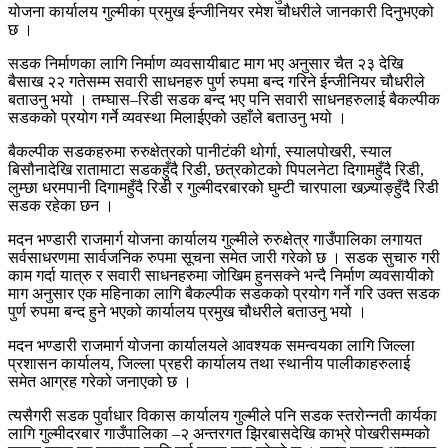
योजना कार्यालय गुल्मीका प्रमुख ईन्जीनियर रमेश चौधरीले जानकारी दिनुभएको
छ ।
सडक निर्माणका लागि निर्माण व्यवसायीबाट माग भए अनुसार चैत २३ देखि
बैसाख २२ गतेसम्म सवारी साधनहरु पुर्ण रुपमा बन्द गरिने ईन्जीनियर चौधरीले
बताउनु भयो । तम्घास–रिडी सडक बन्द भए पनि सवारी साधनहरुलाई बैकल्पीक
सडकको प्रयोग गर्ने व्यवस्था मिलाईएको उहाँले बताउनु भयो ।
बैकल्पीक सडकहरुमा रुरुक्षेत्रको पानीटंकी थोर्गा, स्यालपोखरी, स्याल
बिसौनादेखि रातामाटा सडकहुँदै रिडी, छत्रकोटको पिपलनेटा दिगामहुँदै रिडी,
लुम्छा धरमपानी दिगामहुँदै रिडी र गुल्मीदरबारको घुम्टी चारपाला खज्र्याङ्हुँदै रिडी
सडक रहेका छन ।
मदन भण्डारी राजमार्ग योजना कार्यालय गुल्मीले रुरुक्षेत्र गाउँपालिका लगायत
सर्वसाधरणमा सार्वजनिक रुपमा सूचना समेत जारी गरेको छ । सडक सुचारु गरी
काम गर्दा यात्रु र सवारी साधनहरुमा जोखिम हुनसक्ने भन्दै निर्माण व्यवसायीको
माग अनुसार एक महिनाका लागि बैकल्पीक सडकको प्रयोग गर्ने गरि उक्त सडक
पुर्ण रुपमा बन्द हुने भएको कार्यालय प्रमुख चौधरीले बताउनु भयो ।
मदन भण्डारी राजमार्ग योजना कार्यालयले आवश्यक समन्वयका लागि जिल्ला
प्रशासन कार्यालय, जिल्ला प्रहरी कार्यालय तथा स्थानीय पालीकाहरुलाई
समेत आग्रह गरेको जनाएको छ ।
त्यसैगरी सडक पुर्वाधार विकास कार्यालय गुल्मीले पनि सडक स्तरोन्नती कार्यका
लागि गुल्मीदरबार गाउँपालिका –२ अन्तरगत झिरबासदेखि काभ्रे पोखरीसम्मको