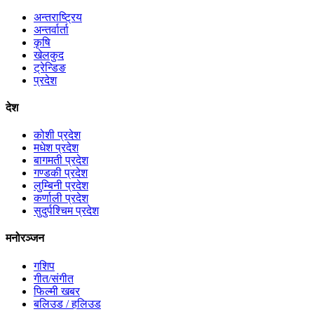
अन्तराष्ट्रिय
अन्तर्वार्ता
कृषि
खेलकुद
ट्रेन्डिङ
प्रदेश
देश
कोशी प्रदेश
मधेश प्रदेश
बागमती प्रदेश
गण्डकी प्रदेश
लुम्बिनी प्रदेश
कर्णाली प्रदेश
सुदुर्पश्चिम प्रदेश
मनोरञ्जन
गशिप
गीत/संगीत
फिल्मी खबर
बलिउड / हलिउड