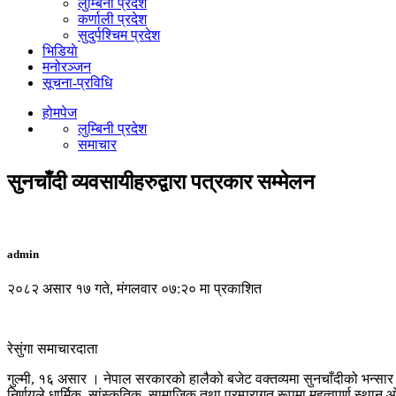
लुम्बिनी प्रदेश
कर्णाली प्रदेश
सुदुर्पश्चिम प्रदेश
भिडियाे
मनोरञ्जन
सूचना-प्रविधि
होमपेज
लुम्बिनी प्रदेश
समाचार
सुनचाँदी व्यवसायीहरुद्वारा पत्रकार सम्मेलन
admin
२०८२ असार १७ गते, मंगलवार ०७:२० मा प्रकाशित
रेसुंगा समाचारदाता
गुल्मी, १६ असार । नेपाल सरकारको हालैको बजेट वक्तव्यमा सुनचाँदीको भन्सार द
निर्णयले धार्मिक, सांस्कृतिक, सामाजिक तथा परम्परागत रूपमा महत्वपूर्ण स्थान 