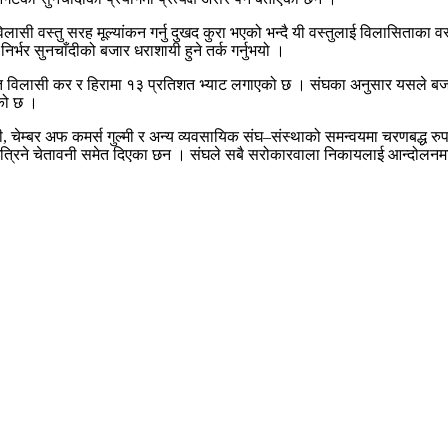
िलासी वस्तु सरह मूल्यांकन गर्नु दुखद कुरा भएको भन्दै यी वस्तुलाई विलासिताका व
्भर सुनचाँदीको बजार धराशायी हुने तर्क गर्नुभयो ।
 विलासी कर र हिरामा १३ प्रतिशत भ्याट लगाएको छ । संघका अनुसार यसले बजारमा 
एको छ ।
ल्मी, चेम्बर अफ कमर्स गुल्मी र अन्य व्यवसायिक संघ–संस्थाको समन्वयमा चरणबद्ध 
नमा उत्रिने चेतावनी समेत दिएका छन । संघले सबै सरोकारवाला निकायलाई आन्दोलन