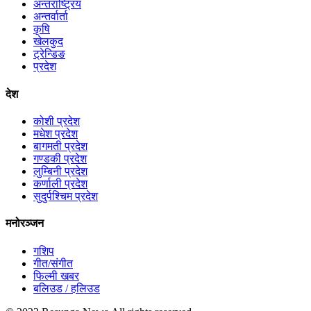
अन्तराष्ट्रिय
अन्तर्वार्ता
कृषि
खेलकुद
ट्रेन्डिङ
प्रदेश
देश
कोशी प्रदेश
मधेश प्रदेश
बागमती प्रदेश
गण्डकी प्रदेश
लुम्बिनी प्रदेश
कर्णाली प्रदेश
सुदुर्पश्चिम प्रदेश
मनोरञ्जन
गशिप
गीत/संगीत
फिल्मी खबर
बलिउड / हलिउड