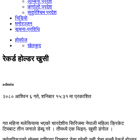
लुम्बिनी प्रदेश
कर्णाली प्रदेश
सुदुर्पश्चिम प्रदेश
भिडियाे
मनोरञ्जन
सूचना-प्रविधि
होमपेज
खेलकुद
रेकर्ड होल्डर खुसी
admin
२०८० आश्विन ६ गते, शनिबार १५:३१ मा प्रकाशित
गत महिना मलेसियामा भएको चारदेशीय सिरिजमा नेपाली महिला क्रिकेट
टिमबाट तीन जनाले डेब्यू गरे । तीमध्ये एक थिइन्- खुसी डंगोल ।
कुवेतविरुद्धको खेलमा राष्ट्रिय टिमबाट डेब्यू गरेकी उनी डेब्यू बलमै रेकर्ड होल्डर