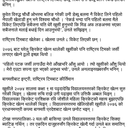
बनिन् ।
कुवेत विरुद्ध चौधौं ओभरमा बलिङ गरेकी उनी डेब्यू बलमा नै विकेट लिने पहिलो
नेपाली खेलाडी हुन् भने विश्वमा चौथो । ‘रेकर्ड भन्दा पनि पहिलो बलमा मैले
विकेट लिएपछि सबैजना यति धेरै खुसी हुनुभयो कि मिड अफ लङअनमा भएका
सबैजनाले मलाई बधाई दिन आउनुभयो’, उनले सम्झिइन् ।
राष्ट्रिय टिमबाट खेलेका ८ खेलमा उनले ८ विकेट लिएकी छन् ।
२०७६ बाट घरेलु क्रिकेट खेल्न थालेकी खुुसीको पनि राष्ट्रिय टिमको जर्सी
लगाएर खेल्ने ठूलो इच्छा थियो ।
‘पहिलो पटक जर्सी लगाउँदा मेरो आँखाभरि आँसु आयो । त्यो खुसीको आँशु थियो
। मेरो एउटा सपना पूरा भएको अनुभव भयो’, उनले अनलाइनखबरसँग भनिन् ।
बागमतीबाट इन्ट्री, राष्ट्रिय टिमबाट कीर्तिमान
खुसीले २०७४ सालमा कक्षा ९ मा पढ्दादेखि विद्यालयस्तरको क्रिकेट खेल्न सुरु
गरेकी थिइन् । खेलमा रुचि राख्ने उनी पढाइमा पनि उत्तिकै अब्बल थिइन् ।
विद्यालयका क्रिकेट प्रशिक्षक रवि जोशीले महिला क्रिकेटको महत्व बुझाएपछि
क्रिकेट खेल्न थालेकी थिइन् । विद्यालयस्तरमा खेलिरहेकी खुसीले २०७६ को
प्रधानमन्त्री कपमा बागमती प्रदेशबाट खेल्न छनोट भइन् ।
टोखा नगरपालिका-२ यलःकी बासिन्दा उनले विद्यालयस्तरमा क्रिकेट सिक्दा
ब्याटिङ गर्थिन् । तर एकदिन दाजुहरुसँग क्रिकेट खेल्दै गर्दा उनले बल समातिन्